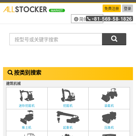
免费注册
登录
81
569
58
1826
简体中文
+
-
-
-
搜索
按类别搜索
建筑机械
迷你挖掘机
挖掘机
装载机
推土机
起重机
压路机