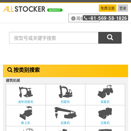
免费注册
登录
81
569
58
1826
简体中文
+
-
-
-
搜索
按类别搜索
建筑机械
迷你挖掘机
挖掘机
装载机
推土机
起重机
压路机