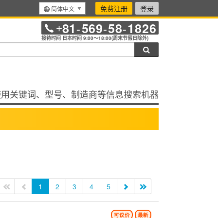
免费注册
登录
简体中文
81
569
58
1826
+
-
-
-
接待时间 日本时间 9:00～18:00(周末节假日除外)
搜索
使用关键词、型号、制造商等信息搜索机器
<<
<
1
2
3
4
5
>
>>
可议价
最新