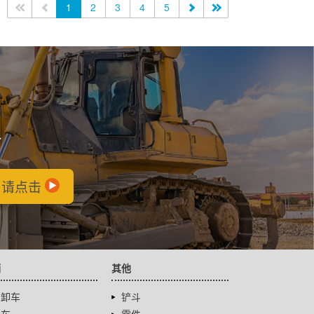
<<
<
1
2
3
4
5
>
>>
会
，请点击
辆
其他
自卸车
铲斗