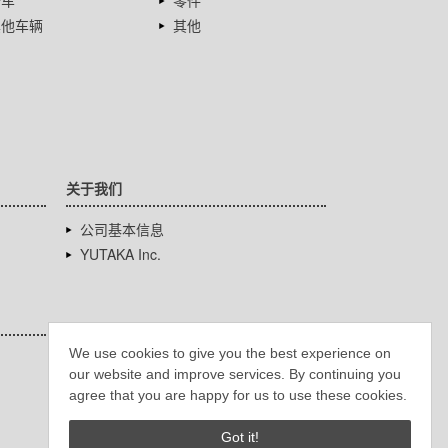
卡车
零件
其他车辆
其他
关于我们
公司基本信息
YUTAKA Inc.
We use cookies to give you the best experience on
our website and improve services. By continuing you
agree that you are happy for us to use these cookies.
Got it!