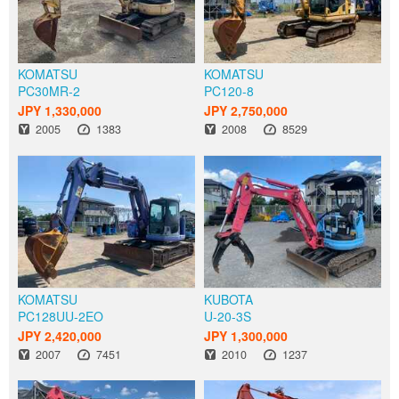
KOMATSU
KOMATSU
PC30MR-2
PC120-8
JPY 1,330,000
JPY 2,750,000
Năm
Giờ
Năm
Giờ
2005
1383
2008
8529
KOMATSU
KUBOTA
PC128UU-2EO
U-20-3S
JPY 2,420,000
JPY 1,300,000
Năm
Giờ
Năm
Giờ
2007
7451
2010
1237