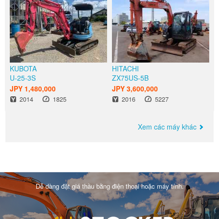
KUBOTA
HITACHI
U-25-3S
ZX75US-5B
JPY 1,480,000
JPY 3,600,000
Năm
Giờ
Năm
Giờ
2014
1825
2016
5227
Xem các máy khác
Dễ dàng đặt giá thầu bằng điện thoại hoặc máy tính.