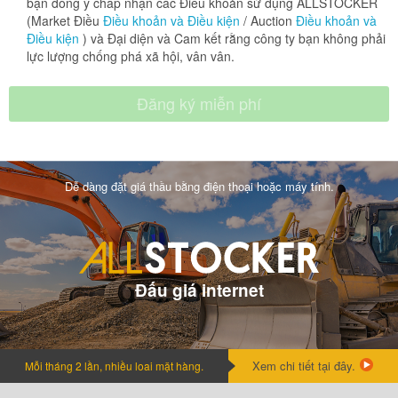
bạn đồng ý chấp nhận các Điều khoản sử dụng ALLSTOCKER
(Market Điều
Điều khoản và Điều kiện
/ Auction
Điều khoản và
Điều kiện
) và Đại diện và Cam kết rằng công ty bạn không phải
lực lượng chống phá xã hội, vân vân.
Dễ dàng đặt giá thầu bằng điện thoại hoặc máy tính.
Đấu giá internet
Xem chi tiết tại đây.
Mỗi tháng 2 lần, nhiều loai mặt hàng.