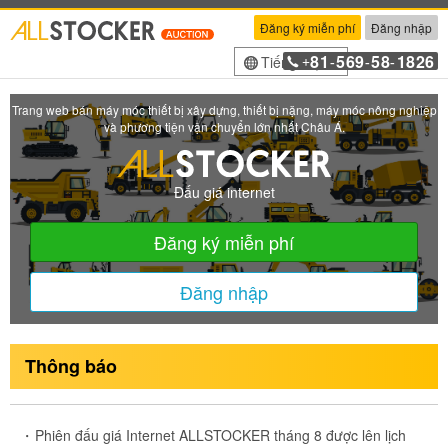
Đăng ký miễn phí
Đăng nhập
81
569
58
1826
Tiếng Việt
+
-
-
-
Trang web bán máy móc thiết bị xây dựng, thiết bị nặng, máy móc nông nghiệp
và phương tiện vận chuyển lớn nhất Châu Á.
Đấu giá internet
Đăng ký miễn phí
Đăng nhập
Thông báo
Phiên đấu giá Internet ALLSTOCKER tháng 8 được lên lịch