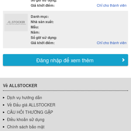
Số giờ sử dụng
:
Giá khởi điểm
:
Chỉ cho thành viên
Danh mục
:
Nhà sản xuất
:
Mẫu
:
Năm
:
Số giờ sử dụng
:
Giá khởi điểm
:
Chỉ cho thành viên
Đăng nhập để xem thêm
Về ALLSTOCKER
Dịch vụ hướng dẫn
Về Đấu giá ALLSTOCKER
CÂU HỎI THƯỜNG GẶP
Điều khoản sử dụng
Chính sách bảo mật