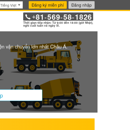
Đăng ký miễn phí
Đăng nhập
Tiếng Việt
81
569
58
1826
+
-
-
-
Thời gian tiếp nhận: Từ 9:00 đến 18:00 (giờ Nhật),
nghỉ cuối tuần và ngày lễ.
iện vận chuyển lớn nhất Châu Á.
ập