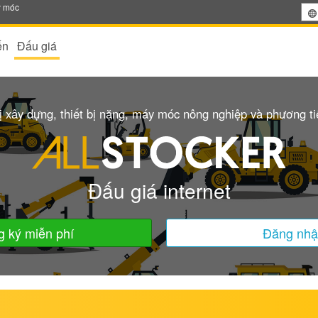
y móc
ến
Đấu giá
 xây dựng, thiết bị nặng, máy móc nông nghiệp và phương t
Đấu giá internet
 ký miễn phí
Đăng nh