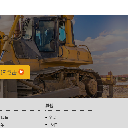
会
，请点击
辆
其他
自卸车
铲斗
卡车
零件