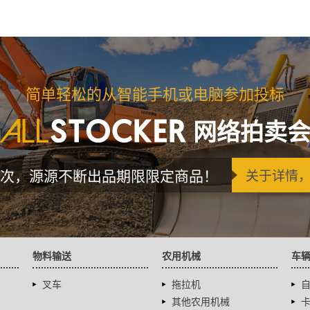
简单轻松的从智能手机或电脑参加投标
网络拍卖
次，源源不断出品期限限定商品！
关于详情
物料输送
农用机械
车
叉车
拖拉机
其他农用机械