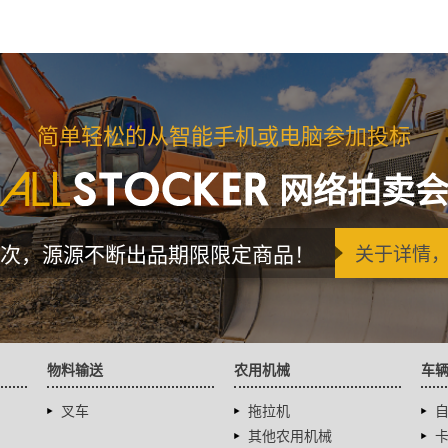
简单轻松的从智能手机或电脑参加投标
网络拍卖
次，源源不断出品期限限定商品！
关于详情
物料输送
农用机械
车
叉车
拖拉机
其他农用机械