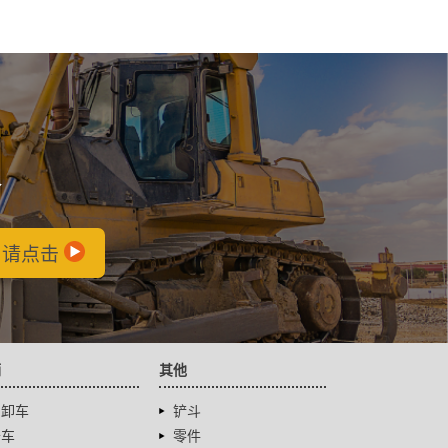
会
，请点击
辆
其他
自卸车
铲斗
卡车
零件