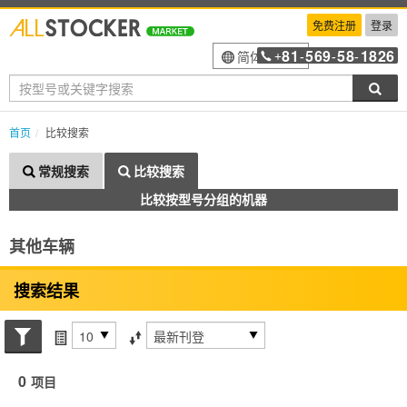
免费注册
登录
81
569
58
1826
简体中文
+
-
-
-
搜索
首页
比较搜索
常规搜索
比较搜索
比较按型号分组的机器
其他车辆
搜索结果
搜索状态
每页项目
排序方式
0
项目