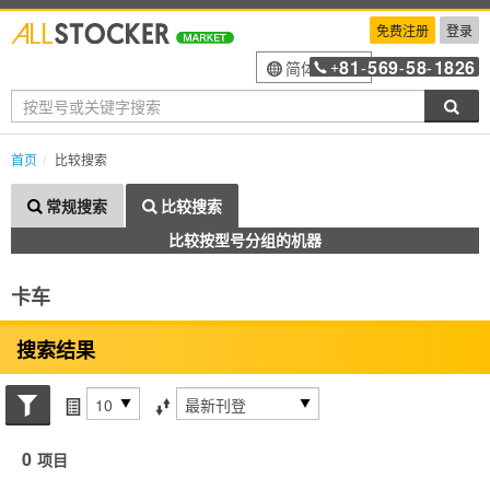
免费注册
登录
81
569
58
1826
简体中文
+
-
-
-
搜索
首页
比较搜索
常规搜索
比较搜索
比较按型号分组的机器
卡车
搜索结果
搜索状态
每页项目
排序方式
0
项目