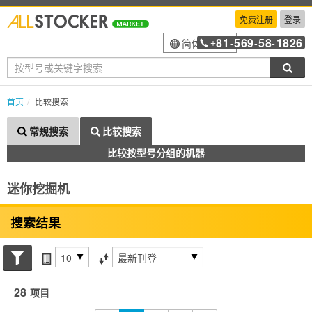
免费注册
登录
81
569
58
1826
简体中文
+
-
-
-
搜索
首页
比较搜索
常规搜索
比较搜索
比较按型号分组的机器
迷你挖掘机
搜索结果
搜索状态
每页项目
排序方式
28
项目