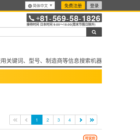
免费注册
登录
简体中文
81
569
58
1826
+
-
-
-
接待时间 日本时间 9:00～18:00(周末节假日除外)
搜索
使用关键词、型号、制造商等信息搜索机器
<<
<
1
2
3
4
>
>>
可议价