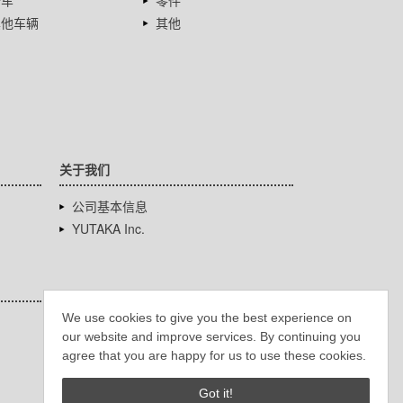
卡车
零件
其他车辆
其他
关于我们
公司基本信息
YUTAKA Inc.
We use cookies to give you the best experience on
our website and improve services. By continuing you
agree that you are happy for us to use these cookies.
Got it!