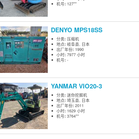
机号
:
127**
DENYO
MPS18SS
分类
:
压缩机
地点
:
岐阜县, 日本
出厂年份
:
1990
小时
:
7977 小时
机号
:
-
YANMAR
VIO20-3
分类
:
迷你挖掘机
地点
:
埼玉县, 日本
出厂年份
:
2011
小时
:
1629 小时
机号
:
3764**