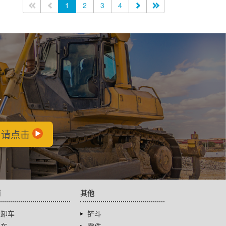
<<
<
1
2
3
4
>
>>
会
，请点击
辆
其他
自卸车
铲斗