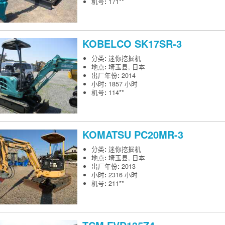
机号
:
171**
KOBELCO
SK17SR-3
分类
:
迷你挖掘机
地点
:
埼玉县, 日本
出厂年份
:
2014
小时
:
1857 小时
机号
:
114**
KOMATSU
PC20MR-3
分类
:
迷你挖掘机
地点
:
埼玉县, 日本
出厂年份
:
2013
小时
:
2316 小时
机号
:
211**