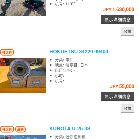
机号
:
113**
1,630,000
JPY
显示详细信息
收藏
HOKUETSU
34220 09400
可议价
分类
:
零件
地点
:
岐阜县, 日本
出厂年份
:
-
小时
:
-
机号
:
-
55,000
JPY
显示详细信息
收藏
KUBOTA
U-25-3S
可议价
最新
分类
:
迷你挖掘机