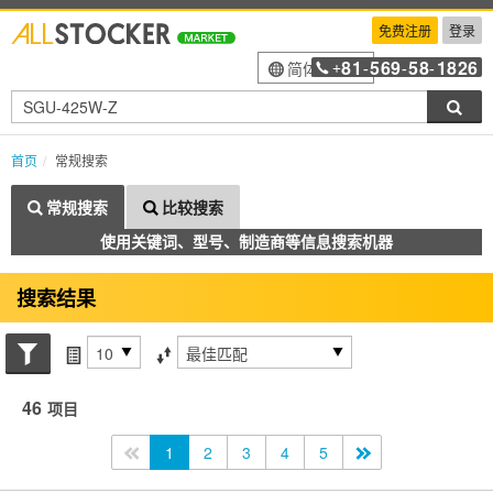
免费注册
登录
81
569
58
1826
简体中文
+
-
-
-
搜索
首页
常规搜索
常规搜索
比较搜索
使用关键词、型号、制造商等信息搜索机器
搜索结果
搜索状态
每页项目
排序方式
46
项目
<<
1
2
3
4
5
>>