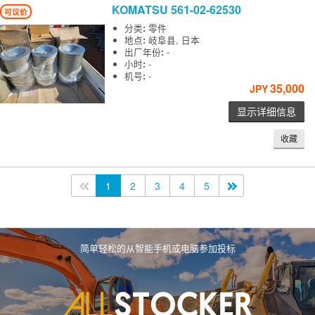
KOMATSU
561-02-62530
可议价
分类
:
零件
地点
:
岐阜县, 日本
出厂年份
:
-
小时
:
-
机号
:
-
35,000
JPY
显示详细信息
收藏
<<
1
2
3
4
5
>>
简单轻松的从智能手机或电脑参加投标