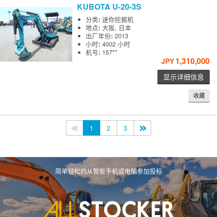
KUBOTA
U-20-3S
分类
:
迷你挖掘机
地点
:
大阪, 日本
出厂年份
:
2013
小时
:
4002 小时
机号
:
157**
1,310,000
JPY
显示详细信息
收藏
<<
1
2
3
>>
简单轻松的从智能手机或电脑参加投标