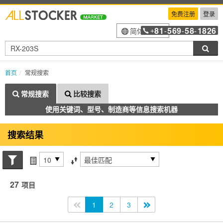
免费注册
登录
81
569
58
1826
简体中文
+
-
-
-
搜索
首页
常规搜索
常规搜索
比较搜索
使用关键词、型号、制造商等信息搜索机器
搜索结果
搜索状态
每页项目
排序方式
27
项目
<<
1
2
3
>>