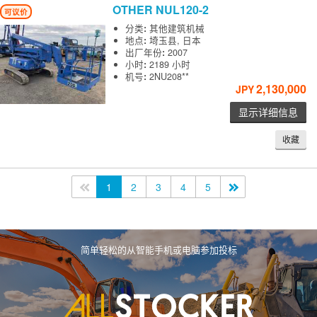
OTHER
NUL120-2
可议价
分类
:
其他建筑机械
地点
:
埼玉县, 日本
出厂年份
:
2007
小时
:
2189 小时
机号
:
2NU208**
2,130,000
JPY
显示详细信息
收藏
<<
1
2
3
4
5
>>
简单轻松的从智能手机或电脑参加投标