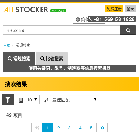
免费注册
登录
81
569
58
1826
简体中文
+
-
-
-
搜索
首页
常规搜索
常规搜索
比较搜索
使用关键词、型号、制造商等信息搜索机器
搜索结果
搜索状态
每页项目
排序方式
49
项目
<<
1
2
3
4
5
>>