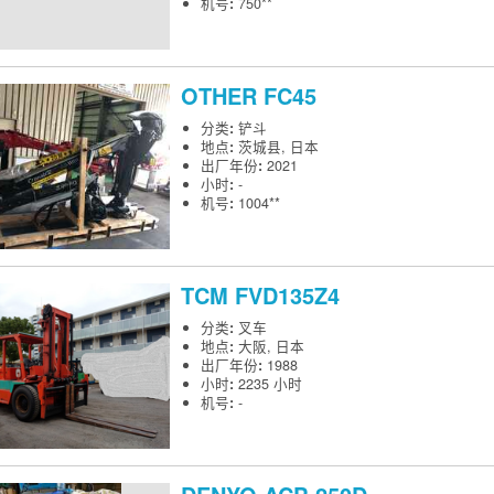
机号
:
750**
OTHER
FC45
分类
:
铲斗
地点
:
茨城县, 日本
出厂年份
:
2021
小时
:
-
机号
:
1004**
TCM
FVD135Z4
分类
:
叉车
地点
:
大阪, 日本
出厂年份
:
1988
小时
:
2235 小时
机号
:
-