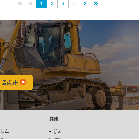
<<
<
1
2
3
4
>
>>
会
，请点击
辆
其他
自卸车
铲斗