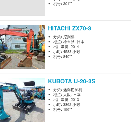
机号
:
301**
HITACHI
ZX70-3
分类
:
挖掘机
地点
:
埼玉县, 日本
出厂年份
:
2014
小时
:
4583 小时
机号
:
840**
KUBOTA
U-20-3S
分类
:
迷你挖掘机
地点
:
大阪, 日本
出厂年份
:
2013
小时
:
3862 小时
机号
:
156**