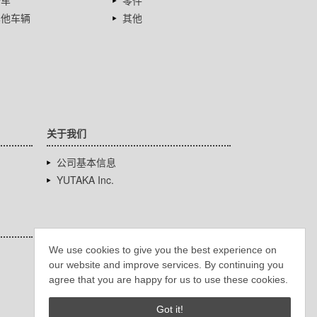
卡车
零件
其他车辆
其他
关于我们
公司基本信息
YUTAKA Inc.
We use cookies to give you the best experience on
our website and improve services. By continuing you
agree that you are happy for us to use these cookies.
Got it!