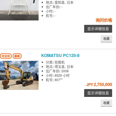
地点
:
爱知县, 日本
出厂年份
:
-
小时
:
-
机号
:
-
询问价格
显示详细信息
收藏
KOMATSU
PC120-8
可议价
最新
分类
:
挖掘机
地点
:
埼玉县, 日本
出厂年份
:
2008
小时
:
8529 小时
机号
:
807**
2,750,000
JPY
显示详细信息
收藏