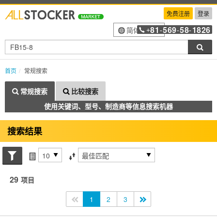
免费注册
登录
81
569
58
1826
简体中文
+
-
-
-
搜索
首页
常规搜索
常规搜索
比较搜索
使用关键词、型号、制造商等信息搜索机器
搜索结果
搜索状态
每页项目
排序方式
29
项目
<<
1
2
3
>>