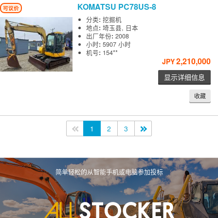
KOMATSU
PC78US-8
可议价
分类
:
挖掘机
地点
:
埼玉县, 日本
出厂年份
:
2008
小时
:
5907 小时
机号
:
154**
2,210,000
JPY
显示详细信息
收藏
<<
1
2
3
>>
简单轻松的从智能手机或电脑参加投标