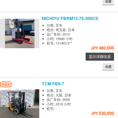
收藏
NICHIYU
FBRM15-75-300CS
分类
:
叉车
地点
:
埼玉县, 日本
出厂年份
:
2010
小时
:
15980 小时
机号
:
131AG13**
480,000
JPY
显示详细信息
收藏
TCM
FB9-7
可议价
分类
:
叉车
地点
:
大阪, 日本
出厂年份
:
2006
小时
:
2319 小时
机号
:
-
530,000
JPY