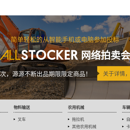
简单轻松的从智能手机或电脑参加投标
网络拍卖
次，源源不断出品期限限定商品！
关于详情
物料输送
农用机械
车
叉车
拖拉机
其他农用机械