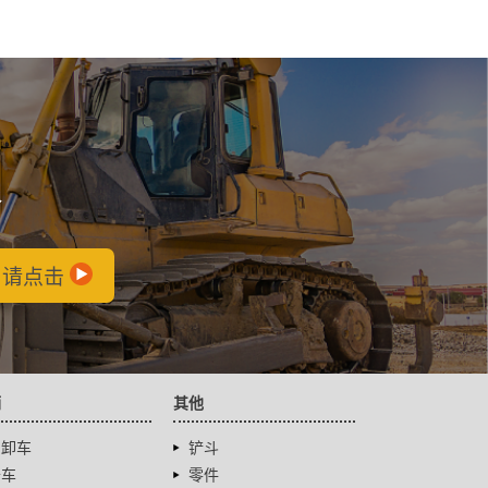
会
，请点击
辆
其他
自卸车
铲斗
卡车
零件