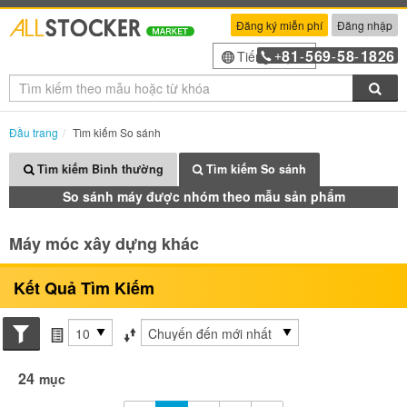
Đăng ký miễn phí
Đăng nhập
81
569
58
1826
Tiếng Việt
+
-
-
-
Tìm
Đầu trang
Tìm kiếm So sánh
Tìm kiếm Bình thường
Tìm kiếm So sánh
So sánh máy được nhóm theo mẫu sản phẩm
Máy móc xây dựng khác
Kết Quả Tìm Kiếm
Search conditions
các mục mỗi trang
Sắp xếp theo
24
mục