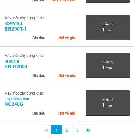
Giá đấu
JPY
150,000
-
Máy móc xây dựng khác
KOMATSU
Hiển thị
BR200T-1
1
mục
Giá đấu
Hỏi về giá
Máy móc xây dựng khác
HITACHI
Hiển thị
SR-G2000
1
mục
Giá đấu
Hỏi về giá
Máy móc xây dựng khác
Loại hình khác
Hiển thị
NC240G
1
mục
Giá đấu
Hỏi về giá
<<
1
2
3
>>