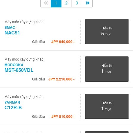
<<
1
2
3
>>
Máy móc xây dựng khác
SMAC
Hiển thị
NAC91
5
mục
Giá đấu
JPY
940,000
-
Máy móc xây dựng khác
MOROOKA
Hiển thị
MST-650VDL
1
mục
Giá đấu
JPY
2,210,000
-
Máy móc xây dựng khác
YANMAR
Hiển thị
C12R-B
1
mục
Giá đấu
JPY
810,000
-