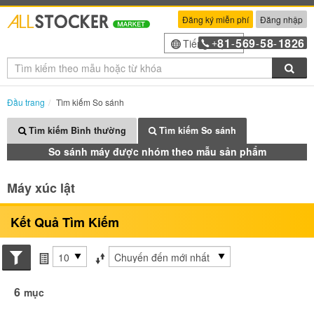
Đăng ký miễn phí
Đăng nhập
81
569
58
1826
Tiếng Việt
+
-
-
-
Tìm
Đầu trang
Tìm kiếm So sánh
Tìm kiếm Bình thường
Tìm kiếm So sánh
So sánh máy được nhóm theo mẫu sản phẩm
Máy xúc lật
Kết Quả Tìm Kiếm
Search conditions
các mục mỗi trang
Sắp xếp theo
6
mục