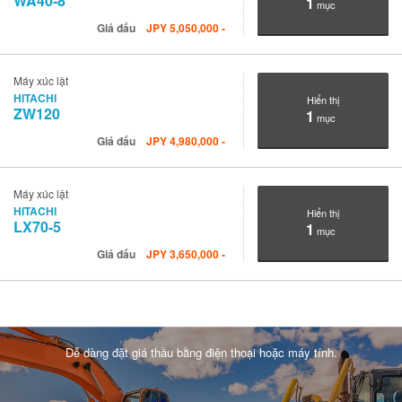
WA40-8
1
mục
Giá đấu
JPY
5,050,000
-
Máy xúc lật
HITACHI
Hiển thị
ZW120
1
mục
Giá đấu
JPY
4,980,000
-
Máy xúc lật
HITACHI
Hiển thị
LX70-5
1
mục
Giá đấu
JPY
3,650,000
-
Dễ dàng đặt giá thầu bằng điện thoại hoặc máy tính.