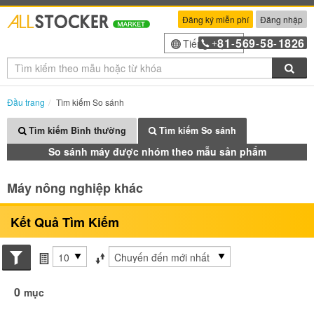
Đăng ký miễn phí
Đăng nhập
81
569
58
1826
Tiếng Việt
+
-
-
-
Tìm
Đầu trang
Tìm kiếm So sánh
Tìm kiếm Bình thường
Tìm kiếm So sánh
So sánh máy được nhóm theo mẫu sản phẩm
Máy nông nghiệp khác
Kết Quả Tìm Kiếm
Search conditions
các mục mỗi trang
Sắp xếp theo
0
mục