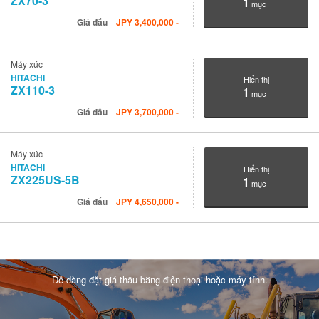
ZX70-3
1
mục
Giá đấu
JPY
3,400,000
-
Máy xúc
HITACHI
Hiển thị
ZX110-3
1
mục
Giá đấu
JPY
3,700,000
-
Máy xúc
HITACHI
Hiển thị
ZX225US-5B
1
mục
Giá đấu
JPY
4,650,000
-
Dễ dàng đặt giá thầu bằng điện thoại hoặc máy tính.