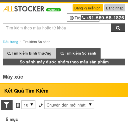
Đăng ký miễn phí
Đăng nhập
81
569
58
1826
Tiếng Việt
+
-
-
-
Tìm
Đầu trang
Tìm kiếm So sánh
Tìm kiếm Bình thường
Tìm kiếm So sánh
So sánh máy được nhóm theo mẫu sản phẩm
Máy xúc
Kết Quả Tìm Kiếm
Search conditions
các mục mỗi trang
Sắp xếp theo
6
mục