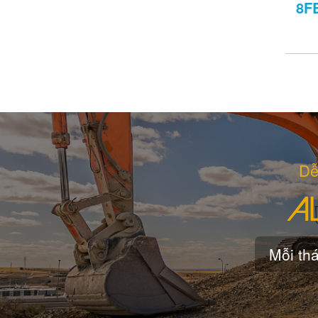
8F
Dễ
Mỗi thá