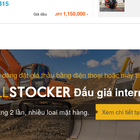
B15
1,150,000
-
Giá đấu
JPY
 dàng đặt giá thầu bằng điện thoại hoặc máy tí
Đấu giá inter
ng 2 lần, nhiều loai mặt hàng.
Xem chi tiết tạ