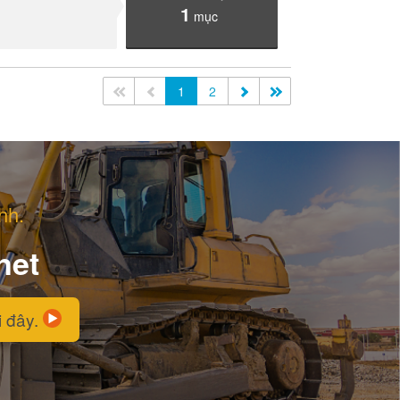
1
mục
<<
<
1
2
>
>>
nh.
net
i đây.