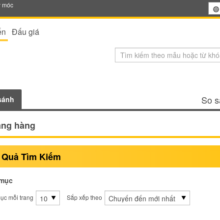
y móc
ến
Đấu giá
So s
sánh
âng hàng
 Quả Tìm Kiếm
mục
ục mỗi trang
Sắp xếp theo