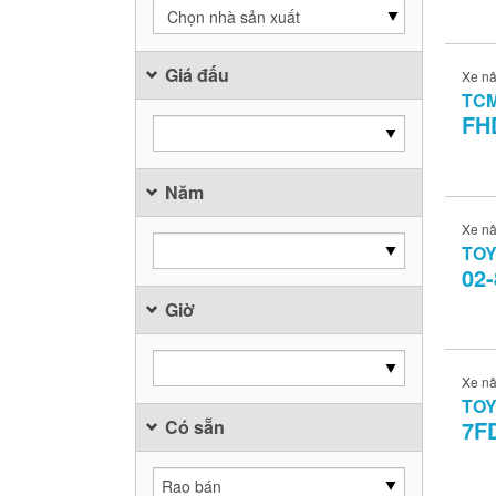
Chọn nhà sản xuất
Giá đấu
Xe n
TC
FH
Năm
Xe n
TO
02
Giờ
Xe n
TO
Có sẵn
7F