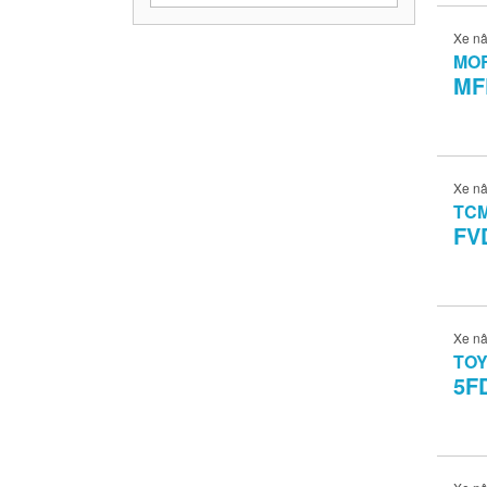
Xe n
MO
MF
Xe n
TC
FV
Xe n
TO
5F