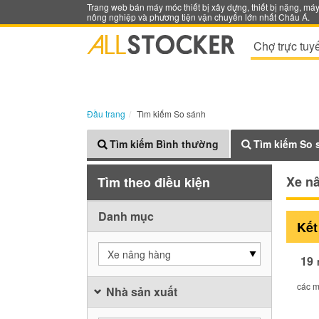
Trang web bán máy móc thiết bị xây dựng, thiết bị nặng, má
nông nghiệp và phương tiện vận chuyển lớn nhất Châu Á.
Chợ trực tuy
Đầu trang
Tìm kiếm So sánh
Tìm kiếm Bình thường
Tìm kiếm So 
Xe n
Tìm theo điều kiện
Danh mục
Kết
Xe nâng hàng
19
các m
Nhà sản xuất