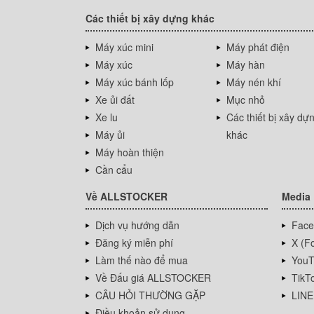
Các thiết bị xây dựng khác
Máy xúc mini
Máy phát điện
Máy xúc
Máy hàn
Máy xúc bánh lốp
Máy nén khí
Xe ủi đất
Mục nhỏ
Xe lu
Các thiết bị xây dự
Máy ủi
khác
Máy hoàn thiện
Cần cẩu
Về ALLSTOCKER
Media
Dịch vụ hướng dẫn
Face
Đăng ký miễn phí
X (Fo
Làm thế nào để mua
YouT
Về Đấu giá ALLSTOCKER
TikT
CÂU HỎI THƯỜNG GẶP
LINE
Điều khoản sử dụng