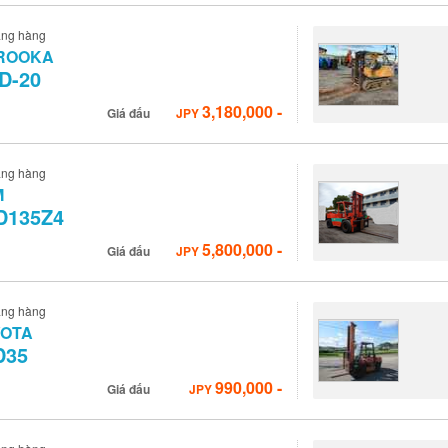
âng hàng
ROOKA
D-20
3,180,000
-
Giá đấu
JPY
âng hàng
M
D135Z4
5,800,000
-
Giá đấu
JPY
âng hàng
YOTA
D35
990,000
-
Giá đấu
JPY