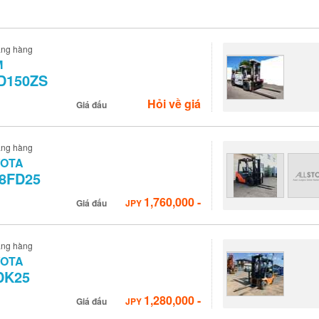
âng hàng
M
D150ZS
Hỏi về giá
Giá đấu
âng hàng
YOTA
-8FD25
1,760,000
-
Giá đấu
JPY
âng hàng
YOTA
DK25
1,280,000
-
Giá đấu
JPY