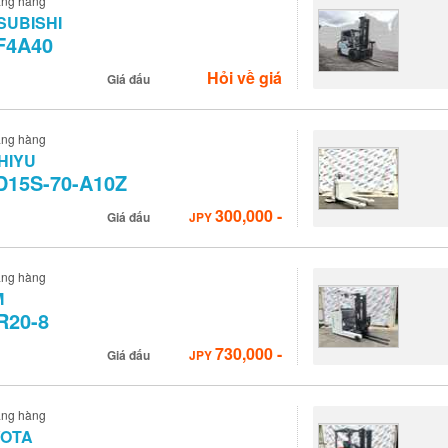
âng hàng
SUBISHI
F4A40
Hỏi về giá
Giá đấu
âng hàng
HIYU
D15S-70-A10Z
300,000
-
Giá đấu
JPY
âng hàng
M
R20-8
730,000
-
Giá đấu
JPY
âng hàng
YOTA