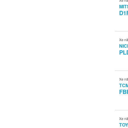
Xe n
MIT
D1
Xe n
NIC
PL
Xe n
TC
FB
Xe n
TO