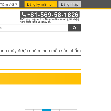
Đăng ký miễn phí
Đăng nhập
Tiếng Việt
81
569
58
1826
+
-
-
-
Thời gian tiếp nhận: Từ 9:00 đến 18:00 (giờ Nhật),
nghỉ cuối tuần và ngày lễ.
Tìm kiếm
ánh máy được nhóm theo mẫu sản phẩm