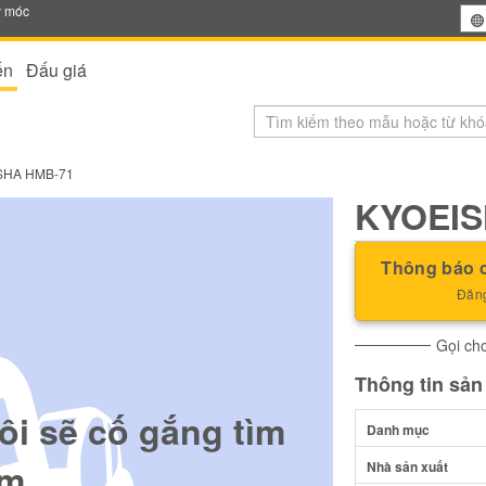
y móc
ến
Đấu giá
SHA HMB-71
KYOEIS
Thông báo c
Đăng
Gọi cho
Thông tin sả
ôi sẽ cố gắng tìm
Danh mục
m.
Nhà sản xuất