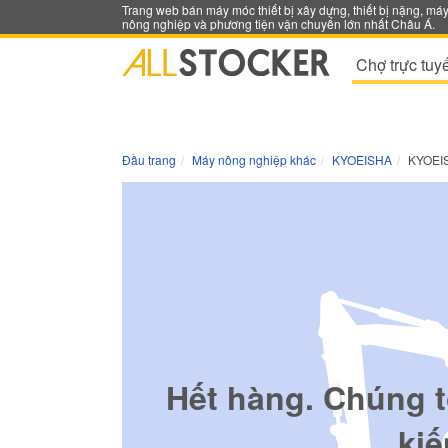
Trang web bán máy móc thiết bị xây dựng, thiết bị nặng, má
nông nghiệp và phương tiện vận chuyển lớn nhất Châu Á.
Chợ trực tuy
Đầu trang
Máy nông nghiệp khác
KYOEISHA
KYOEI
Hết hàng. Chúng t
kiế