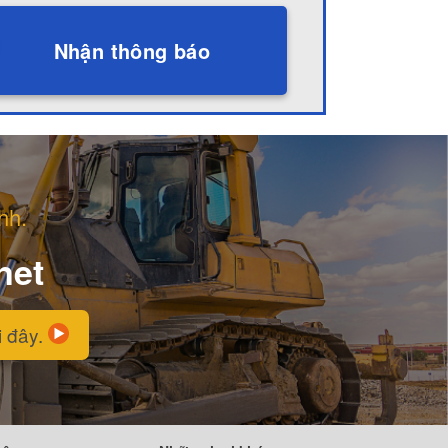
Nhận thông báo
nh.
net
i đây.