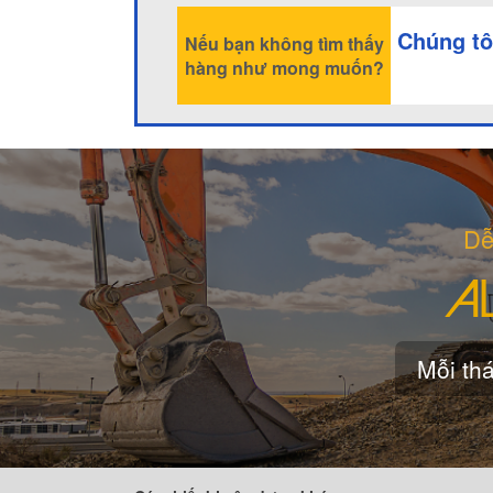
Chúng tô
Nếu bạn không tìm thấy
hàng như mong muốn?
Dễ
Mỗi thá