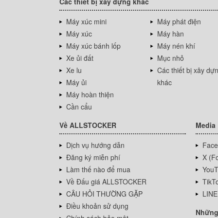
Các thiết bị xây dựng khác
Máy xúc mini
Máy phát điện
Máy xúc
Máy hàn
Máy xúc bánh lốp
Máy nén khí
Xe ủi đất
Mục nhỏ
Xe lu
Các thiết bị xây dự
Máy ủi
khác
Máy hoàn thiện
Cần cẩu
Về ALLSTOCKER
Media
Dịch vụ hướng dẫn
Face
Đăng ký miễn phí
X (Fo
Làm thế nào để mua
YouT
Về Đấu giá ALLSTOCKER
TikT
CÂU HỎI THƯỜNG GẶP
LINE
Điều khoản sử dụng
Những