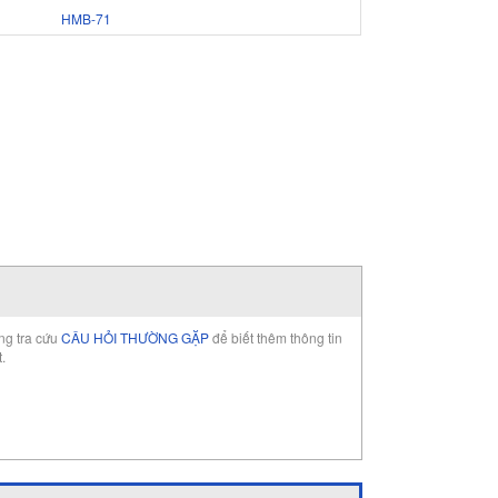
HMB-71
òng tra cứu
CÂU HỎI THƯỜNG GẶP
để biết thêm thông tin
t.