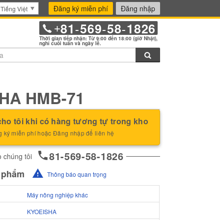
Đăng ký miễn phí
Đăng nhập
Tiếng Việt
81
569
58
1826
+
-
-
-
Thời gian tiếp nhận: Từ 9:00 đến 18:00 (giờ Nhật),
nghỉ cuối tuần và ngày lễ.
Tìm kiếm
HA HMB-71
ho tôi khi có hàng tương tự trong kho
 ký miễn phí hoặc Đăng nhập để liên hệ
81-569-58-1826
 chúng tôi
n phẩm
Thông báo quan trọng
Máy nông nghiệp khác
KYOEISHA