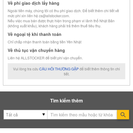
Về phí giao dịch lấy hàng
Ngoài tiền máy, chúng tôi có thu phí giao dịch. Để biết thêm chi tiết về
mức phí xin liên hệ cs@allstocker.com.
Nếu việc mua bán được thực hiện trong phạm vi lãnh thổ Nhật Bản
(không xuất khẩu), khách hàng phải trả thêm thuế tiêu thụ.
Về ngoại tệ khi thanh toán
Chỉ chấp nhận thanh toán bằng tiền Yên Nhật
Về thủ tục vận chuyển hàng
Liên hệ ALLSTOCKER để biết phí vận chuyển.
Vui lòng tra cứu
CÂU HỎI THƯỜNG GẶP
để biết thêm thông tin chi
tiết.
Tìm kiếm thêm
Se