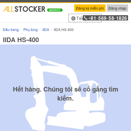
Đăng ký miễn phí
Đăng nhập
81
569
58
1826
Tiếng Việt
+
-
-
-
Đầu trang
Phụ tùng
IIDA
IIDA HS-400
IIDA HS-400
Hết hàng. Chúng tôi sẽ cố gắng tìm
kiếm.