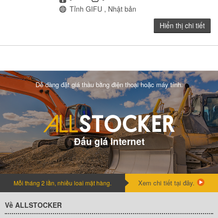
Địa điểm
Tỉnh GIFU , Nhật bản
Hiển thị chi tiết
Dễ dàng đặt giá thầu bằng điện thoại hoặc máy tính.
Đấu giá internet
Xem chi tiết tại đây.
Mỗi tháng 2 lần, nhiều loai mặt hàng.
Về ALLSTOCKER