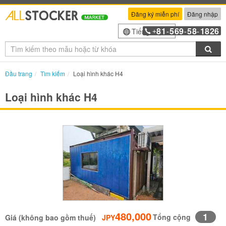
Đăng ký miễn phí
Đăng nhập
81
569
58
1826
Tiếng Việt
+
-
-
-
Tìm
Đầu trang
Tìm kiếm
Loại hình khác H4
Loại hình khác H4
480,000
1
Tổng cộng
Giá (không bao gồm thuế)
JPY