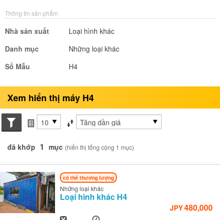
Thông tin sản phẩm
Nhà sản xuất
Loại hình khác
Danh mục
Những loại khác
Số Mẫu
H4
Xem hiển thị máy H4
Search conditions
các mục mỗi trang
Sắp xếp theo
1
đã khớp
mục
(hiển thị tổng cộng 1 mục)
có thể thương lượng
Những loại khác
Loại hình khác
H4
480,000
JPY
Năm
Giờ
-
-