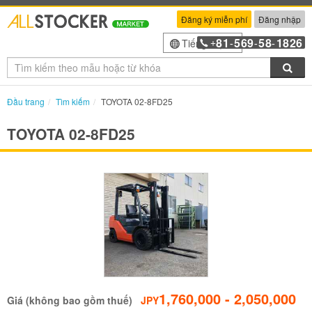
Đăng ký miễn phí
Đăng nhập
81
569
58
1826
Tiếng Việt
+
-
-
-
Tìm
Đầu trang
Tìm kiếm
TOYOTA 02-8FD25
TOYOTA 02-8FD25
1,760,000 - 2,050,000
Giá (không bao gồm thuế)
JPY