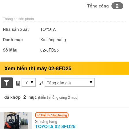
2
Tổng cộng
Thông tin sản phẩm
Nhà sản xuất
TOYOTA
Danh mục
Xe nâng hàng
Số Mẫu
02-8FD25
Xem hiển thị máy 02-8FD25
Search conditions
các mục mỗi trang
Sắp xếp theo
2
đã khớp
mục
(hiển thị tổng cộng 2 mục)
có thể thương lượng
Xe nâng hàng
TOYOTA
02-8FD25