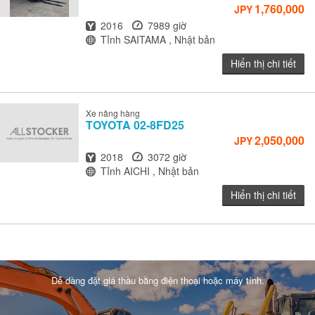
1,760,000
JPY
Năm
Giờ
2016
7989 giờ
Địa điểm
Tỉnh SAITAMA , Nhật bản
Hiển thị chi tiết
Xe nâng hàng
TOYOTA
02-8FD25
2,050,000
JPY
Năm
Giờ
2018
3072 giờ
Địa điểm
Tỉnh AICHI , Nhật bản
Hiển thị chi tiết
Dễ dàng đặt giá thầu bằng điện thoại hoặc máy tính.