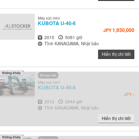
Máy xúc mini
KUBOTA
U-40-6
1,930,000
JPY
Năm
Giờ
2015
5081 giờ
Địa điểm
Tỉnh KANAGAWA, Nhật bản
Hiển thị chi tiết
Không khớp
Đã bán hết
Máy xúc mini
KUBOTA
U-40-6
-
JPY
Năm
Giờ
2012
2944 giờ
Địa điểm
Tỉnh KANAGAWA, Nhật bản
Hiển thị chi tiết
Không khớp