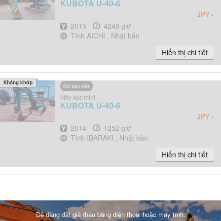
KUBOTA
U-40-6
-
JPY
Năm
Giờ
2015
4248 giờ
Địa điểm
Tỉnh AICHI , Nhật bản
Hiển thị chi tiết
Không khớp
Đã bán hết
Máy xúc mini
KUBOTA
U-40-6
-
JPY
Năm
Giờ
2014
1252 giờ
Địa điểm
Tỉnh IBARAKI , Nhật bản
Hiển thị chi tiết
Dễ dàng đặt giá thầu bằng điện thoại hoặc máy tính.