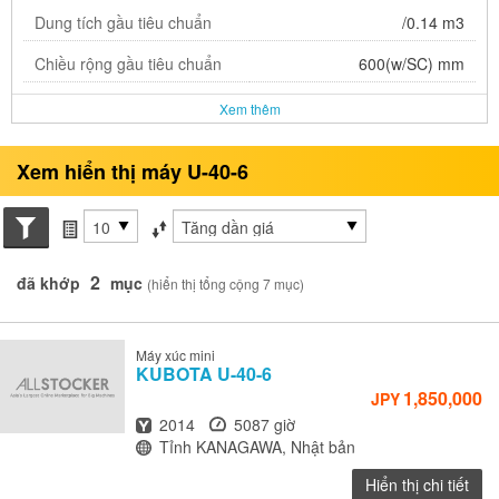
Dung tích gầu tiêu chuẩn
/0.14 m3
Chiều rộng gầu tiêu chuẩn
600(w/SC) mm
Xem thêm
Xem hiển thị máy U-40-6
Search conditions
các mục mỗi trang
Sắp xếp theo
2
đã khớp
mục
(hiển thị tổng cộng 7 mục)
Máy xúc mini
KUBOTA
U-40-6
1,850,000
JPY
Năm
Giờ
2014
5087 giờ
Địa điểm
Tỉnh KANAGAWA, Nhật bản
Hiển thị chi tiết