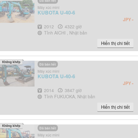
Đã bán hết
Máy xúc mini
KUBOTA
U-40-6
-
JPY
Năm
Giờ
2012
4322 giờ
Địa điểm
Tỉnh AICHI , Nhật bản
Hiển thị chi tiết
Không khớp
Đã bán hết
Máy xúc mini
KUBOTA
U-40-6
-
JPY
Năm
Giờ
2014
3847 giờ
Địa điểm
Tỉnh FUKUOKA, Nhật bản
Hiển thị chi tiết
Không khớp
Đã bán hết
Máy xúc mini