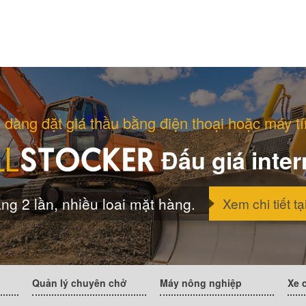
 dàng đặt giá thầu bằng điện thoại hoặc máy tí
Đấu giá inter
ng 2 lần, nhiều loai mặt hàng.
Xem chi tiết tạ
Quản lý chuyên chở
Máy nông nghiệp
Xe 