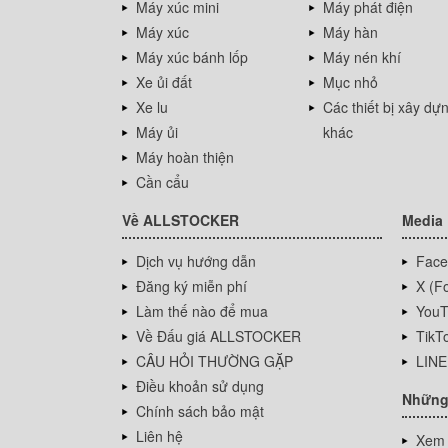
Máy xúc mini
Máy phát điện
Máy xúc
Máy hàn
Máy xúc bánh lốp
Máy nén khí
Xe ủi đất
Mục nhỏ
Xe lu
Các thiết bị xây dự
Máy ủi
khác
Máy hoàn thiện
Cần cẩu
Về ALLSTOCKER
Media
Dịch vụ hướng dẫn
Face
Đăng ký miễn phí
X (Fo
Làm thế nào để mua
YouT
Về Đấu giá ALLSTOCKER
TikT
CÂU HỎI THƯỜNG GẶP
LINE
Điều khoản sử dụng
Những
Chính sách bảo mật
Liên hệ
Xem 