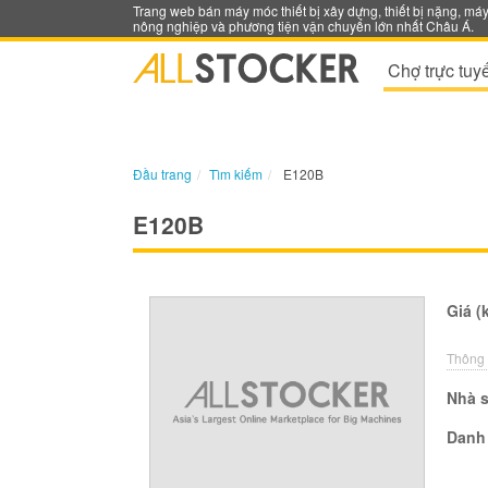
Trang web bán máy móc thiết bị xây dựng, thiết bị nặng, má
nông nghiệp và phương tiện vận chuyển lớn nhất Châu Á.
Chợ trực tuy
Đầu trang
Tìm kiếm
E120B
E120B
Giá (
Thông 
Nhà s
Danh