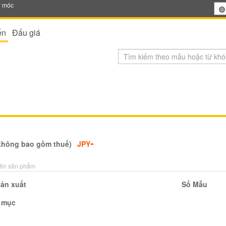
y móc
ến
Đấu giá
-
không bao gồm thuế)
JPY
tin sản phẩm
ản xuất
Số Mẫu
 mục