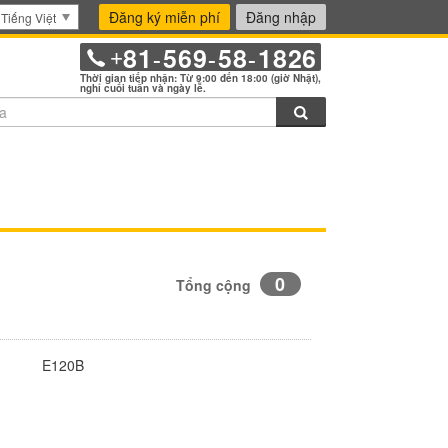
Đăng ký miễn phí
Đăng nhập
Tiếng Việt
81
569
58
1826
+
-
-
-
Thời gian tiếp nhận: Từ 9:00 đến 18:00 (giờ Nhật),
nghỉ cuối tuần và ngày lễ.
Tìm kiếm
0
Tổng cộng
E120B