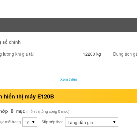
 số chính
 lượng khi gia tải
12200 kg
Dung tích g
Xem thêm
 hiển thị máy E120B
0
khớp
mục
(hiển thị tổng cộng 0 mục)
ục mỗi trang
Sắp xếp theo