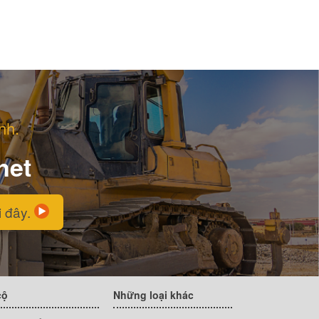
nh.
net
i đây.
cộ
Những loại khác