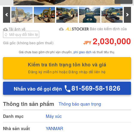
Prev
Tiế
Tải ảnh về
Tải ảnh về Báo cáo kiểm
Báo cáo kiểm định của
Tải ảnh về
định của
Mở quy đổi tiền tệ
2,030,000
JPY
Giá gốc
(không bao gồm thuế)
Giá chưa bao gồm chi phí vận chuyển,
phí giao dịch
và thuế tiêu thụ.
Kiểm tra tình trạng tồn kho và giá
Đăng ký miễn phí hoặc Đăng nhập để liên hệ
81-569-58-1826
Nhấn vào để gọi điện
Thông tin sản phẩm
Thông báo quan trọng
Danh mục
Máy xúc
Nhà sản xuất
YANMAR