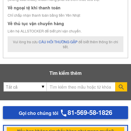
Về ngoại tệ khi thanh toán
Chỉ chấp nhận thanh toán bằng tiền Yên Nhật
Về thủ tục vận chuyển hàng
Liên hệ ALLSTOCKER để biết phí vận chuyển.
Vui lòng tra cứu
CÂU HỎI THƯỜNG GẶP
để biết thêm thông tin chi
tiết.
Tìm kiếm thêm
Se
81-569-58-1826
Gọi cho chúng tôi
Nếu bạn không tìm thấy hàng như mong muốn?