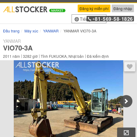
Đăng ký miễn phí
Đăng nhập
81
569
58
1826
Tiếng Việt
+
-
-
-
Đầu trang
Máy xúc
YANMAR
YANMAR VIO70-3A
YANMAR
VIO70-3A
2011
năm
3282
giờ
Tỉnh FUKUOKA, Nhật bản
Đã kiểm định
Sau 
Phó