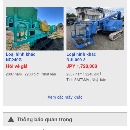
Loại hình khác
Loại hình khác
NC240G
NUL090-3
Hỏi về giá
JPY 1,720,000
2007
năm
2200
giờ
Nhật bản
2007
năm
2240
giờ
Tỉnh SAITAMA , Nhật bản
Xem các máy khác
Thông báo quan trọng