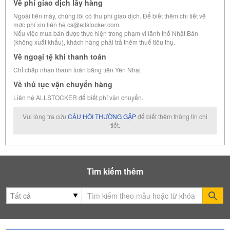
Về phí giao dịch lấy hàng
Ngoài tiền máy, chúng tôi có thu phí giao dịch. Để biết thêm chi tiết về
mức phí xin liên hệ cs@allstocker.com.
Nếu việc mua bán được thực hiện trong phạm vi lãnh thổ Nhật Bản
(không xuất khẩu), khách hàng phải trả thêm thuế tiêu thụ.
Về ngoại tệ khi thanh toán
Chỉ chấp nhận thanh toán bằng tiền Yên Nhật
Về thủ tục vận chuyển hàng
Liên hệ ALLSTOCKER để biết phí vận chuyển.
Vui lòng tra cứu
CÂU HỎI THƯỜNG GẶP
để biết thêm thông tin chi
tiết.
Tìm kiếm thêm
Se