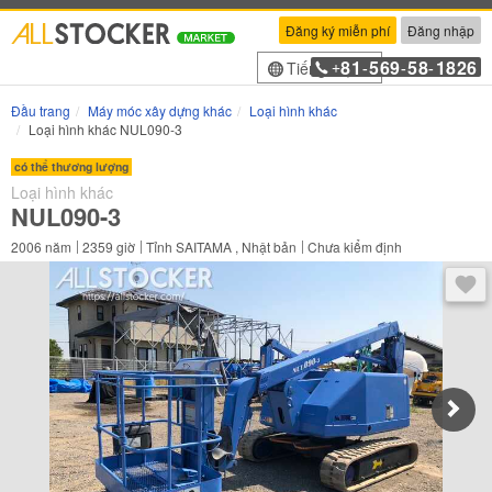
Đăng ký miễn phí
Đăng nhập
81
569
58
1826
Tiếng Việt
+
-
-
-
Đầu trang
Máy móc xây dựng khác
Loại hình khác
Loại hình khác NUL090-3
có thể thương lượng
Loại hình khác
NUL090-3
2006
năm
2359
giờ
Tỉnh SAITAMA , Nhật bản
Chưa kiểm định
Sau 