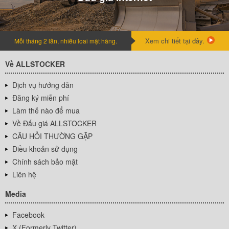
Xem chi tiết tại đây.
Mỗi tháng 2 lần, nhiều loai mặt hàng.
Về ALLSTOCKER
Dịch vụ hướng dẫn
Đăng ký miễn phí
Làm thế nào để mua
Về Đấu giá ALLSTOCKER
CÂU HỎI THƯỜNG GẶP
Điều khoản sử dụng
Chính sách bảo mật
Liên hệ
Media
Facebook
X (Formerly Twitter)