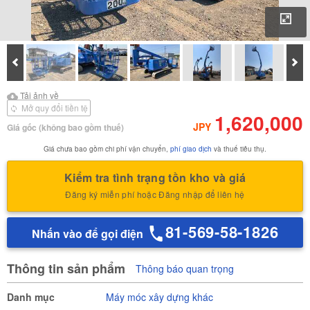
Phó
Prev
Tiế
Tải ảnh về
Tải ảnh về Báo cáo kiểm
Tải ảnh về
định của
Mở quy đổi tiền tệ
1,620,000
JPY
Giá gốc
(không bao gồm thuế)
Giá chưa bao gồm chi phí vận chuyển,
phí giao dịch
và thuế tiêu thụ.
Kiểm tra tình trạng tồn kho và giá
Đăng ký miễn phí hoặc Đăng nhập để liên hệ
81-569-58-1826
Nhấn vào để gọi điện
Thông tin sản phẩm
Thông báo quan trọng
Danh mục
Máy móc xây dựng khác