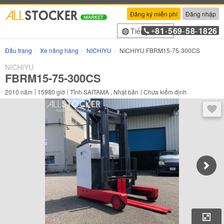
Đăng ký miễn phí
Đăng nhập
81
569
58
1826
Tiếng Việt
+
-
-
-
Đầu trang
Xe nâng hàng
NICHIYU
NICHIYU FBRM15-75-300CS
NICHIYU
FBRM15-75-300CS
2010
năm
15980
giờ
Tỉnh SAITAMA , Nhật bản
Chưa kiểm định
Sau 
Phó