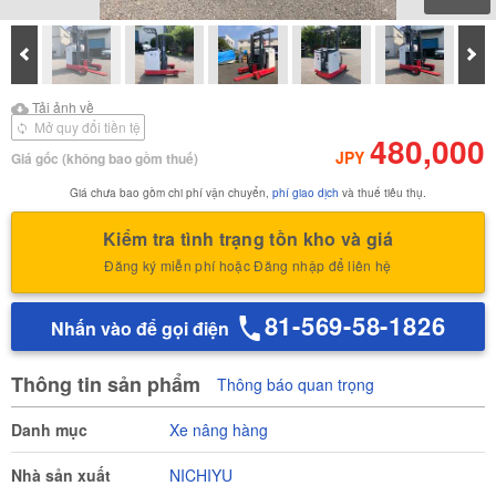
Prev
Tiế
Tải ảnh về
Tải ảnh về Báo cáo kiểm
Tải ảnh về
định của
Mở quy đổi tiền tệ
480,000
JPY
Giá gốc
(không bao gồm thuế)
Giá chưa bao gồm chi phí vận chuyển,
phí giao dịch
và thuế tiêu thụ.
Kiểm tra tình trạng tồn kho và giá
Đăng ký miễn phí hoặc Đăng nhập để liên hệ
81-569-58-1826
Nhấn vào để gọi điện
Thông tin sản phẩm
Thông báo quan trọng
Danh mục
Xe nâng hàng
Nhà sản xuất
NICHIYU