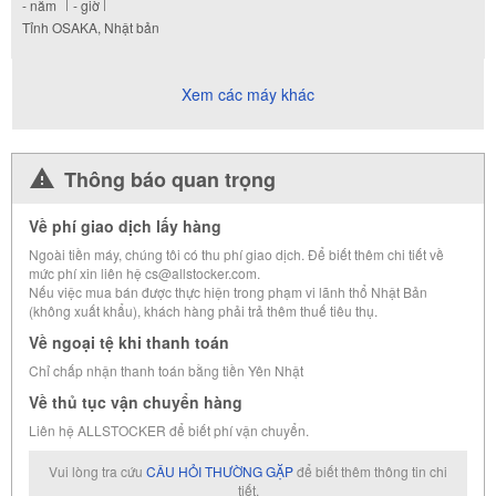
-
năm
-
giờ
Tỉnh OSAKA, Nhật bản
Xem các máy khác
Thông báo quan trọng
Về phí giao dịch lấy hàng
Ngoài tiền máy, chúng tôi có thu phí giao dịch. Để biết thêm chi tiết về
mức phí xin liên hệ cs@allstocker.com.
Nếu việc mua bán được thực hiện trong phạm vi lãnh thổ Nhật Bản
(không xuất khẩu), khách hàng phải trả thêm thuế tiêu thụ.
Về ngoại tệ khi thanh toán
Chỉ chấp nhận thanh toán bằng tiền Yên Nhật
Về thủ tục vận chuyển hàng
Liên hệ ALLSTOCKER để biết phí vận chuyển.
Vui lòng tra cứu
CÂU HỎI THƯỜNG GẶP
để biết thêm thông tin chi
tiết.