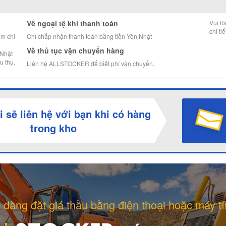
Về ngoại tệ khi thanh toán
Vui l
chi tiế
êm chi
Chỉ chấp nhận thanh toán bằng tiền Yên Nhật
Về thủ tục vận chuyển hàng
 Nhật
u thụ.
Liên hệ ALLSTOCKER để biết phí vận chuyển.
i sẽ liên hệ với bạn khi có hàng
trong kho
 dàng đặt giá thầu bằng điện thoại hoặc máy tí