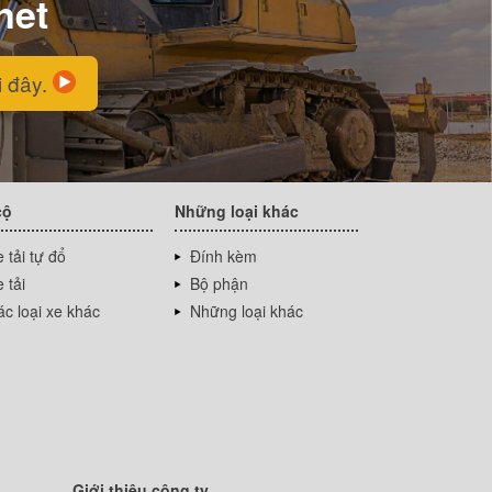
net
i đây.
cộ
Những loại khác
 tải tự đổ
Đính kèm
 tải
Bộ phận
c loại xe khác
Những loại khác
Giới thiệu công ty