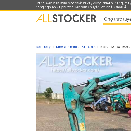
Trang web bán máy móc thiết bị xây dựng, thiết bị nặng, má
nông nghiệp và phương tiện vận chuyển lớn nhất Châu Á.
Chợ trực tuy
Đầu trang
Máy xúc mini
KUBOTA
KUBOTA RX-153S