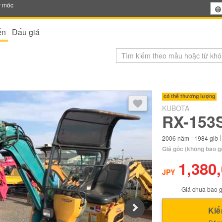
y móc
ến
Đấu giá
Sau khi đăng nhập, bạn có thể
có thể thương lượng
KUBOTA
RX-153
2006
năm
1984
giờ
Giá gốc
(không bao g
1,380
JPY
Giá chưa bao g
Next
Kiể