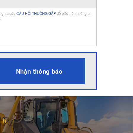
òng tra cứu
CÂU HỎI THƯỜNG GẶP
để biết thêm thông tin
t.
Nhận thông báo
nh.