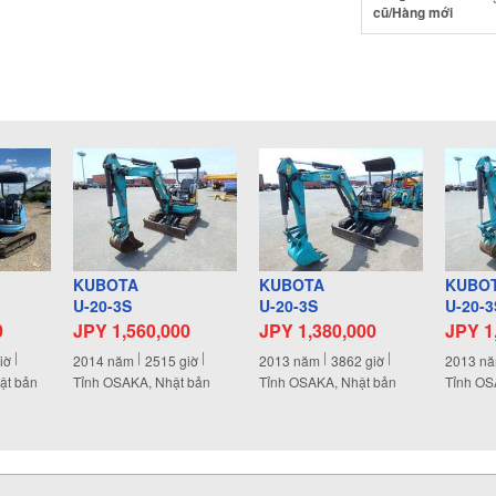
cũ/Hàng mới
KUBOTA
KUBOTA
KUBO
U-20-3S
U-20-3S
U-20-3
0
JPY 1,560,000
JPY 1,380,000
JPY 1
iờ
2014
năm
2515
giờ
2013
năm
3862
giờ
2013
n
ật bản
Tỉnh OSAKA, Nhật bản
Tỉnh OSAKA, Nhật bản
Tỉnh OS