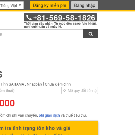
Đăng ký miễn phí
Đăng nhập
Tiếng Việt
81
569
58
1826
+
-
-
-
Thời gian tiếp nhận: Từ 9:00 đến 18:00 (giờ Nhật),
nghỉ cuối tuần và ngày lễ.
Tìm kiếm
 đánh dấu mặt hàng này vào thư mục bookmark.
S
Tỉnh SAITAMA , Nhật bản
Chưa kiểm định
ồm thuế)
Mở quy đổi tiền tệ
,000
ồm chi phí vận chuyển,
phí giao dịch
và thuế tiêu thụ.
m tra tình trạng tồn kho và giá