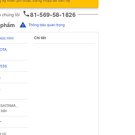
 ký miễn phí hoặc Đăng nhập để liên hệ
81-569-58-1826
 chúng tôi
n phẩm
Thông báo quan trọng
Chi tiết
xúc mini
OTA
153S
6
4
 SAITAMA ,
 bản
*
g cũ