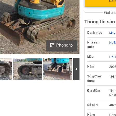
Đăng
Gọi cho
Thông tin sả
Danh mục
Máy 
Nhà sản
KUB
Phóng to
xuất
Mẫu
RX-
Năm
200
Tiếp theo
Số giờ sử
198
dụng
Tải ảnh về Báo cáo kiểm định của
Địa điểm
Tỉnh
Nhật
Số sêri
402*
Hàng
Hàn