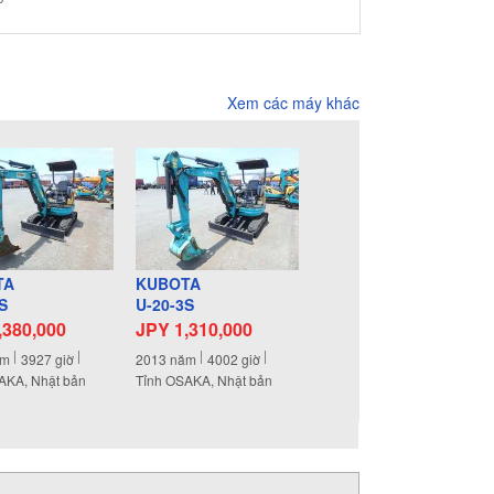
Xem các máy khác
TA
KUBOTA
S
U-20-3S
,380,000
JPY 1,310,000
ăm
3927
giờ
2013
năm
4002
giờ
AKA, Nhật bản
Tỉnh OSAKA, Nhật bản