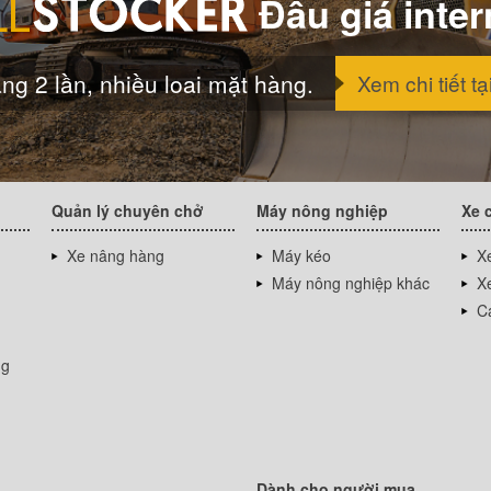
Đấu giá inter
ng 2 lần, nhiều loai mặt hàng.
Xem chi tiết tạ
Quản lý chuyên chở
Máy nông nghiệp
Xe 
Xe nâng hàng
Máy kéo
Xe
Máy nông nghiệp khác
Xe
Cá
ng
Dành cho người mua