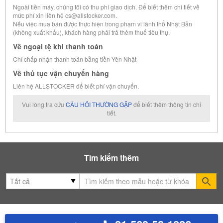
Ngoài tiền máy, chúng tôi có thu phí giao dịch. Để biết thêm chi tiết về
mức phí xin liên hệ cs@allstocker.com.
Nếu việc mua bán được thực hiện trong phạm vi lãnh thổ Nhật Bản
(không xuất khẩu), khách hàng phải trả thêm thuế tiêu thụ.
Về ngoại tệ khi thanh toán
Chỉ chấp nhận thanh toán bằng tiền Yên Nhật
Về thủ tục vận chuyển hàng
Liên hệ ALLSTOCKER để biết phí vận chuyển.
Vui lòng tra cứu
CÂU HỎI THƯỜNG GẶP
để biết thêm thông tin chi
tiết.
Tìm kiếm thêm
Se