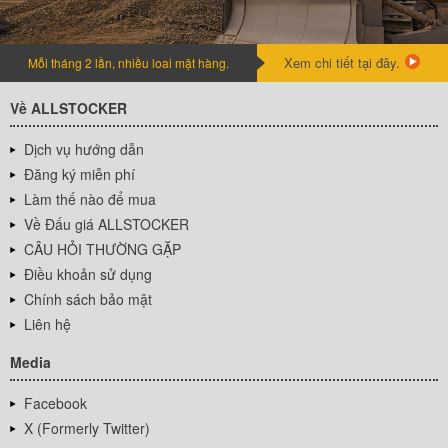
Xem chi tiết tại đây.
Mỗi tháng 2 lần, nhiều loai mặt hàng.
Về ALLSTOCKER
Dịch vụ hướng dẫn
Đăng ký miễn phí
Làm thế nào để mua
Về Đấu giá ALLSTOCKER
CÂU HỎI THƯỜNG GẶP
Điều khoản sử dụng
Chính sách bảo mật
Liên hệ
Media
Facebook
X (Formerly Twitter)