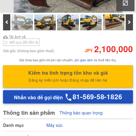
Phó
Prev
Tiế
Tải ảnh về
Tải ảnh về Báo cáo kiểm
Tải ảnh về
định của
Mở quy đổi tiền tệ
2,100,000
JPY
Giá gốc
(không bao gồm thuế)
Giá chưa bao gồm chi phí vận chuyển,
phí giao dịch
và thuế tiêu thụ.
Kiểm tra tình trạng tồn kho và giá
Đăng ký miễn phí hoặc Đăng nhập để liên hệ
81-569-58-1826
Nhấn vào để gọi điện
Thông tin sản phẩm
Thông báo quan trọng
Danh mục
Máy xúc