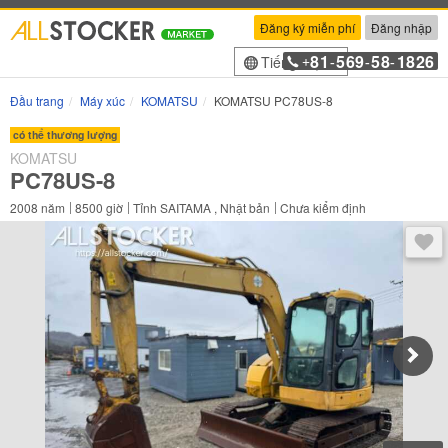
Đăng ký miễn phí
Đăng nhập
81
569
58
1826
Tiếng Việt
+
-
-
-
Đầu trang
Máy xúc
KOMATSU
KOMATSU PC78US-8
có thể thương lượng
KOMATSU
PC78US-8
2008
năm
8500
giờ
Tỉnh SAITAMA , Nhật bản
Chưa kiểm định
Sau 