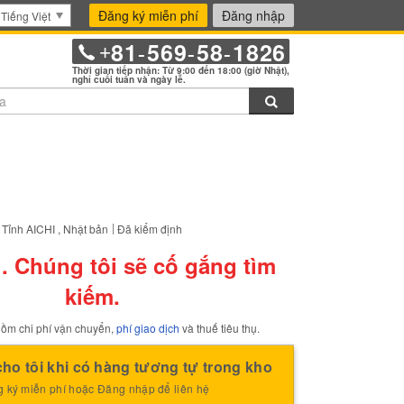
Đăng ký miễn phí
Đăng nhập
Tiếng Việt
81
569
58
1826
+
-
-
-
Thời gian tiếp nhận: Từ 9:00 đến 18:00 (giờ Nhật),
nghỉ cuối tuần và ngày lễ.
Tìm kiếm
 đánh dấu mặt hàng này vào thư mục bookmark.
Tỉnh AICHI , Nhật bản
Đã kiểm định
. Chúng tôi sẽ cố gắng tìm
kiếm.
ồm chi phí vận chuyển,
phí giao dịch
và thuế tiêu thụ.
ho tôi khi có hàng tương tự trong kho
 ký miễn phí hoặc Đăng nhập để liên hệ