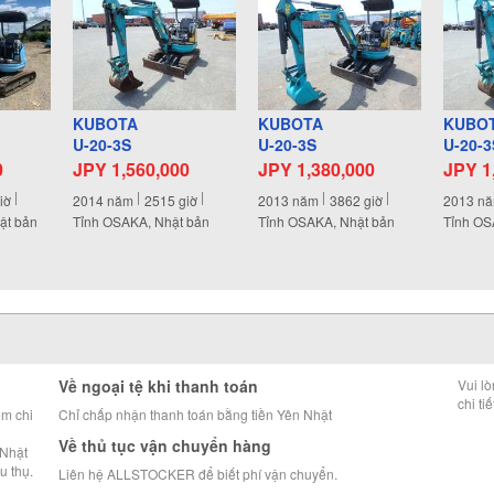
KUBOTA
KUBOTA
KUBO
U-20-3S
U-20-3S
U-20-3
0
JPY 1,560,000
JPY 1,380,000
JPY 1
iờ
2014
năm
2515
giờ
2013
năm
3862
giờ
2013
n
ật bản
Tỉnh OSAKA, Nhật bản
Tỉnh OSAKA, Nhật bản
Tỉnh OS
Về ngoại tệ khi thanh toán
Vui l
chi tiế
êm chi
Chỉ chấp nhận thanh toán bằng tiền Yên Nhật
Về thủ tục vận chuyển hàng
 Nhật
u thụ.
Liên hệ ALLSTOCKER để biết phí vận chuyển.