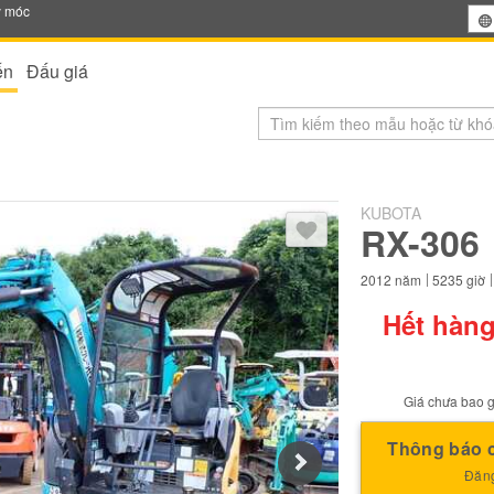
y móc
ến
Đấu giá
KUBOTA
Sau khi đăng nhập, bạn có thể
RX-306
2012
năm
5235
giờ
Hết hàng
Giá chưa bao g
Thông báo c
Next
Đăng