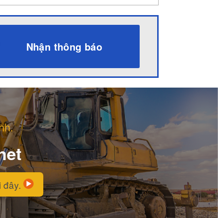
Nhận thông báo
nh.
net
i đây.