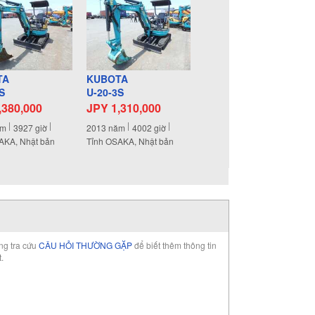
TA
KUBOTA
S
U-20-3S
,380,000
JPY 1,310,000
ăm
3927
giờ
2013
năm
4002
giờ
AKA, Nhật bản
Tỉnh OSAKA, Nhật bản
òng tra cứu
CÂU HỎI THƯỜNG GẶP
để biết thêm thông tin
t.