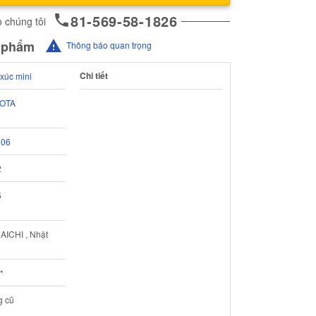
81-569-58-1826
 chúng tôi
n phẩm
Thông báo quan trọng
Chi tiết
xúc mini
OTA
306
2
5
 AICHI , Nhật
*
g cũ