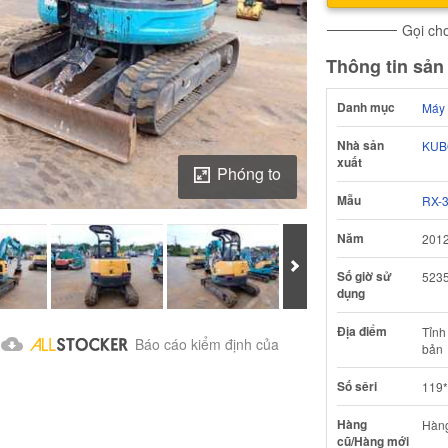
Gọi cho
Thông tin sả
Danh mục
Máy 
Nhà sản
KUB
xuất
Phóng to
Mẫu
RX-
Năm
201
Tiếp theo
Số giờ sử
523
dụng
Tải ảnh về Báo cáo kiểm định của
Địa điểm
Tỉnh
Báo cáo kiểm định của
bản
Số sêri
119*
Hàng
Hàn
cũ/Hàng mới