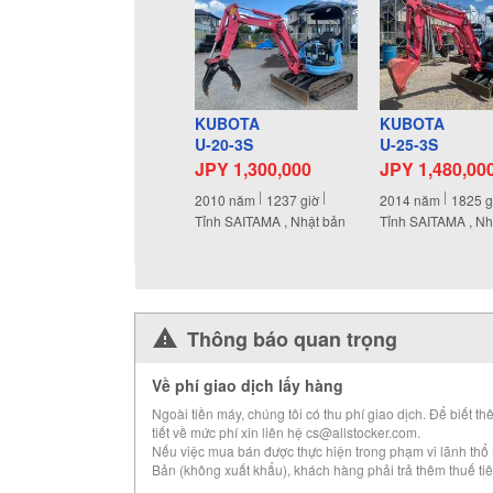
KUBOTA
KUBOTA
U-20-3S
U-25-3S
JPY 1,300,000
JPY 1,480,00
2010
năm
1237
giờ
2014
năm
1825
g
Tỉnh SAITAMA , Nhật bản
Tỉnh SAITAMA , Nh
Thông báo quan trọng
Về phí giao dịch lấy hàng
Ngoài tiền máy, chúng tôi có thu phí giao dịch. Để biết th
tiết về mức phí xin liên hệ cs@allstocker.com.
Nếu việc mua bán được thực hiện trong phạm vi lãnh thổ
Bản (không xuất khẩu), khách hàng phải trả thêm thuế tiê