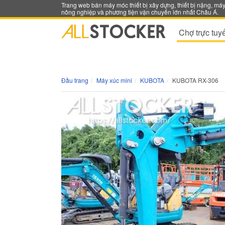
Trang web bán máy móc thiết bị xây dựng, thiết bị nặng, má
nông nghiệp và phương tiện vận chuyển lớn nhất Châu Á.
Chợ trực tuy
Đầu trang
Máy xúc mini
KUBOTA
KUBOTA RX-306