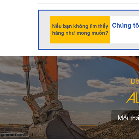
Chúng tô
Nếu bạn không tìm thấy
hàng như mong muốn?
Dễ
Mỗi thá