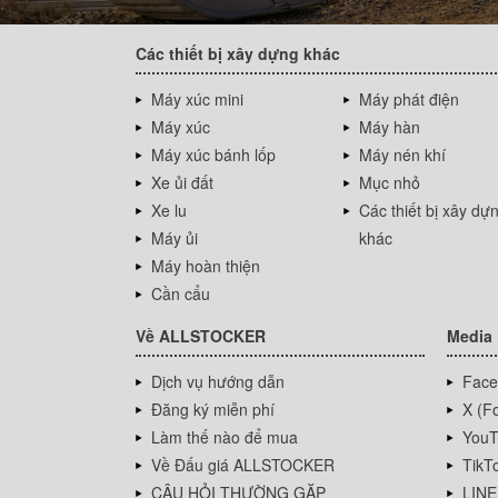
Các thiết bị xây dựng khác
Máy xúc mini
Máy phát điện
Máy xúc
Máy hàn
Máy xúc bánh lốp
Máy nén khí
Xe ủi đất
Mục nhỏ
Xe lu
Các thiết bị xây dự
Máy ủi
khác
Máy hoàn thiện
Cần cẩu
Về ALLSTOCKER
Media
Dịch vụ hướng dẫn
Face
Đăng ký miễn phí
X (Fo
Làm thế nào để mua
YouT
Về Đấu giá ALLSTOCKER
TikT
CÂU HỎI THƯỜNG GẶP
LINE