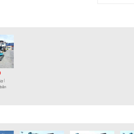
0
iờ
 bản