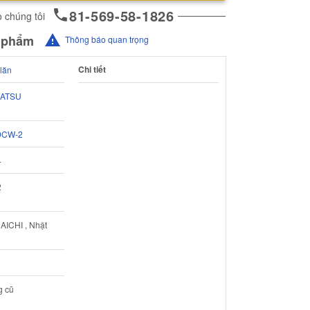
81-569-58-1826
 chúng tôi
n phẩm
Thông báo quan trọng
Chi tiết
lăn
ATSU
0CW-2
4
2
 AICHI , Nhật
g cũ