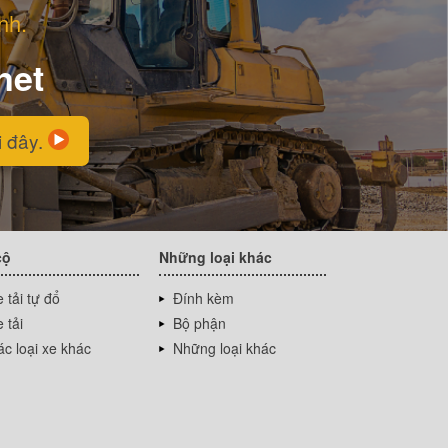
nh.
net
i đây.
cộ
Những loại khác
 tải tự đổ
Đính kèm
 tải
Bộ phận
c loại xe khác
Những loại khác