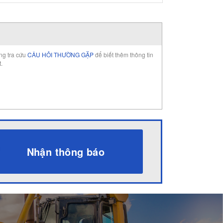
òng tra cứu
CÂU HỎI THƯỜNG GẶP
để biết thêm thông tin
t.
Nhận thông báo