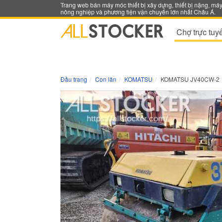
Trang web bán máy móc thiết bị xây dựng, thiết bị nặng, má
nông nghiệp và phương tiện vận chuyển lớn nhất Châu Á.
Chợ trực tuy
Đầu trang
Con lăn
KOMATSU
KOMATSU JV40CW-2