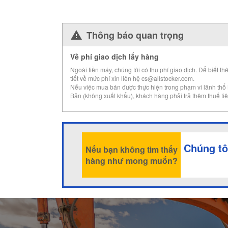
Thông báo quan trọng
Về phí giao dịch lấy hàng
Ngoài tiền máy, chúng tôi có thu phí giao dịch. Để biết th
tiết về mức phí xin liên hệ cs@allstocker.com.
Nếu việc mua bán được thực hiện trong phạm vi lãnh thổ
Bản (không xuất khẩu), khách hàng phải trả thêm thuế tiê
Chúng tô
Nếu bạn không tìm thấy
hàng như mong muốn?