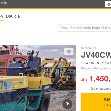
y móc
ến
Đấu giá
KOMATSU
Sau khi đăng nhập, bạn có thể
JV40CW
1994
năm
3092
giờ
Giá gốc
(không bao g
1,450
JPY
Giá chưa bao g
Kiể
Next
Đăng