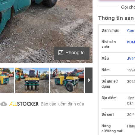
Gọi cho
Thông tin sả
Danh mục
Con 
Nhà sản
KOM
xuất
Phóng to
Mẫu
JV4
Năm
199
Tiếp theo
Số giờ sử
309
dụng
Tải ảnh về Báo cáo kiểm định của
Địa điểm
Tỉnh
bản
Báo cáo kiểm định của
Số sêri
30**
Hàng
Hàn
cũ/Hàng mới