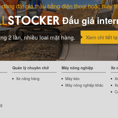
 dàng đặt giá thầu bằng điện thoại hoặc máy tí
Đấu giá inter
ng 2 lần, nhiều loai mặt hàng.
Xem chi tiết tạ
Quản lý chuyên chở
Máy nông nghiệp
Xe 
Xe nâng hàng
Máy kéo
Xe
Máy nông nghiệp khác
Xe
Cá
ng