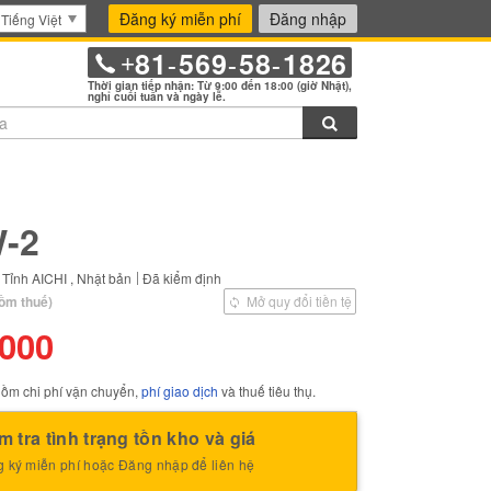
Đăng ký miễn phí
Đăng nhập
Tiếng Việt
81
569
58
1826
+
-
-
-
Thời gian tiếp nhận: Từ 9:00 đến 18:00 (giờ Nhật),
nghỉ cuối tuần và ngày lễ.
Tìm kiếm
 đánh dấu mặt hàng này vào thư mục bookmark.
-2
Tỉnh AICHI , Nhật bản
Đã kiểm định
ồm thuế)
Mở quy đổi tiền tệ
,000
ồm chi phí vận chuyển,
phí giao dịch
và thuế tiêu thụ.
m tra tình trạng tồn kho và giá
 ký miễn phí hoặc Đăng nhập để liên hệ