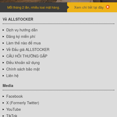
Xem chi tiết tại đây.
Mỗi tháng 2 lần, nhiều loai mặt hàng.
Về ALLSTOCKER
Dịch vụ hướng dẫn
Đăng ký miễn phí
Làm thế nào để mua
Về Đấu giá ALLSTOCKER
CÂU HỎI THƯỜNG GẶP
Điều khoản sử dụng
Chính sách bảo mật
Liên hệ
Media
Facebook
X (Formerly Twitter)
YouTube
TikTok