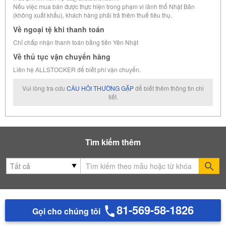
Nếu việc mua bán được thực hiện trong phạm vi lãnh thổ Nhật Bản
(không xuất khẩu), khách hàng phải trả thêm thuế tiêu thụ.
Về ngoại tệ khi thanh toán
Chỉ chấp nhận thanh toán bằng tiền Yên Nhật
Về thủ tục vận chuyển hàng
Liên hệ ALLSTOCKER để biết phí vận chuyển.
Vui lòng tra cứu
CÂU HỎI THƯỜNG GẶP
để biết thêm thông tin chi
tiết.
Tìm kiếm thêm
Se
81-569-58-1826
Gọi cho chúng tôi