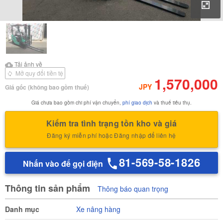
Phó
Tải ảnh về
Tải ảnh về Báo cáo kiểm
Tải ảnh về
định của
Mở quy đổi tiền tệ
1,570,000
JPY
Giá gốc
(không bao gồm thuế)
Giá chưa bao gồm chi phí vận chuyển,
phí giao dịch
và thuế tiêu thụ.
Kiểm tra tình trạng tồn kho và giá
Đăng ký miễn phí hoặc Đăng nhập để liên hệ
81-569-58-1826
Nhấn vào để gọi điện
Thông tin sản phẩm
Thông báo quan trọng
Danh mục
Xe nâng hàng