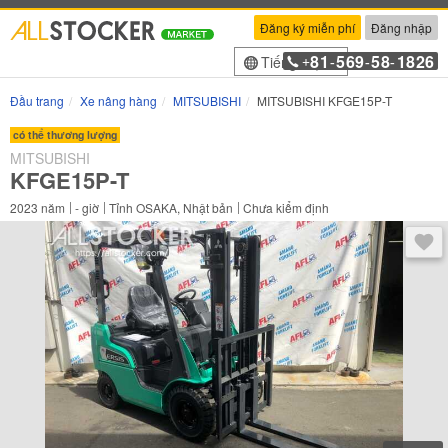
Đăng ký miễn phí
Đăng nhập
81
569
58
1826
Tiếng Việt
+
-
-
-
Đầu trang
Xe nâng hàng
MITSUBISHI
MITSUBISHI KFGE15P-T
có thể thương lượng
MITSUBISHI
KFGE15P-T
2023
năm
-
giờ
Tỉnh OSAKA, Nhật bản
Chưa kiểm định
Sau 