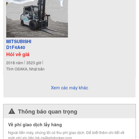
MITSUBISHI
D1F4A40
Hỏi về giá
2018
năm
3523
giờ
Tỉnh OSAKA, Nhật bản
Xem các máy khác
Thông báo quan trọng
Về phí giao dịch lấy hàng
Ngoài tiền máy, chúng tôi có thu phí giao dịch. Để biết thêm chi tiết về
mức phí xin liên hệ cs@allstocker.com.