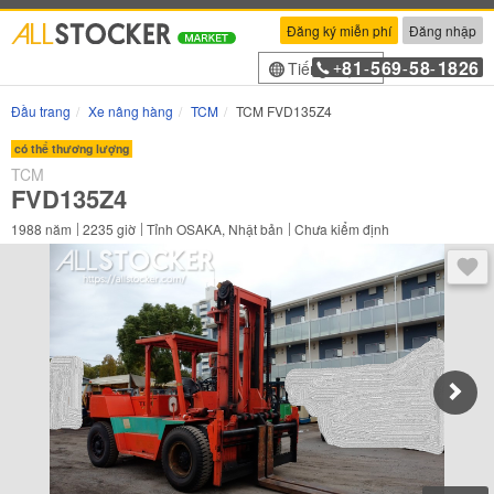
Đăng ký miễn phí
Đăng nhập
81
569
58
1826
Tiếng Việt
+
-
-
-
Đầu trang
Xe nâng hàng
TCM
TCM FVD135Z4
có thể thương lượng
TCM
FVD135Z4
1988
năm
2235
giờ
Tỉnh OSAKA, Nhật bản
Chưa kiểm định
Sau 