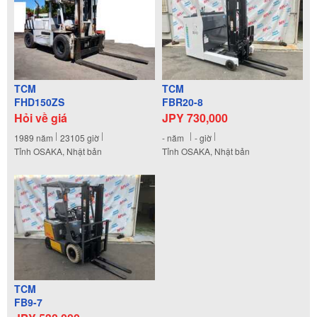
TCM
TCM
FHD150ZS
FBR20-8
Hỏi về giá
JPY 730,000
1989
năm
23105
giờ
-
năm
-
giờ
Tỉnh OSAKA, Nhật bản
Tỉnh OSAKA, Nhật bản
TCM
FB9-7