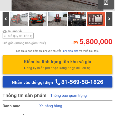
Phó
Prev
Tiế
Tải ảnh về
Tải ảnh về Báo cáo kiểm
Tải ảnh về
định của
Mở quy đổi tiền tệ
5,800,000
JPY
Giá gốc
(không bao gồm thuế)
Giá chưa bao gồm chi phí vận chuyển,
phí giao dịch
và thuế tiêu thụ.
Kiểm tra tình trạng tồn kho và giá
Đăng ký miễn phí hoặc Đăng nhập để liên hệ
81-569-58-1826
Nhấn vào để gọi điện
Thông tin sản phẩm
Thông báo quan trọng
Danh mục
Xe nâng hàng