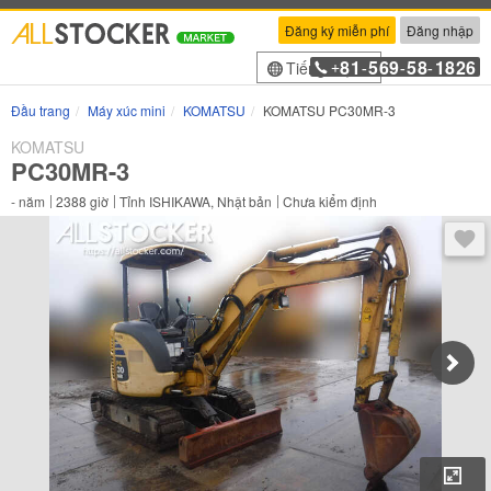
Đăng ký miễn phí
Đăng nhập
81
569
58
1826
Tiếng Việt
+
-
-
-
Đầu trang
Máy xúc mini
KOMATSU
KOMATSU PC30MR-3
KOMATSU
PC30MR-3
-
năm
2388
giờ
Tỉnh ISHIKAWA, Nhật bản
Chưa kiểm định
Sau 
Phó