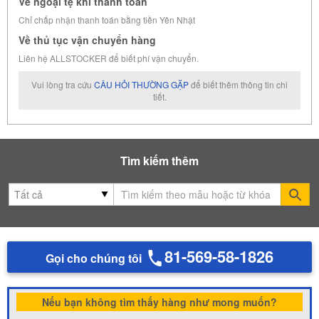
Về ngoại tệ khi thanh toán
Chỉ chấp nhận thanh toán bằng tiền Yên Nhật
Về thủ tục vận chuyển hàng
Liên hệ ALLSTOCKER để biết phí vận chuyển.
Vui lòng tra cứu
CÂU HỎI THƯỜNG GẶP
để biết thêm thông tin chi
tiết.
Tìm kiếm thêm
Se
81-569-58-1826
Gọi cho chúng tôi
Nếu bạn không tìm thấy hàng như mong muốn?