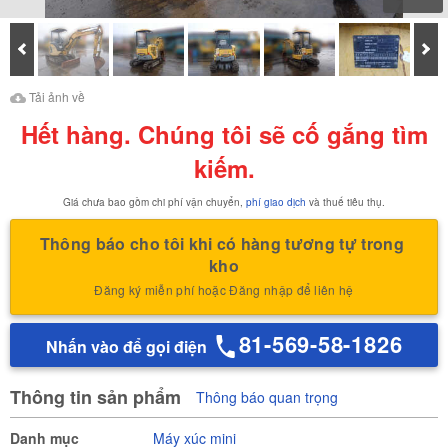
Prev
Tiế
Tải ảnh về
Tải ảnh về Báo cáo kiểm
Tải ảnh về
định của
Hết hàng. Chúng tôi sẽ cố gắng tìm
kiếm.
Giá chưa bao gồm chi phí vận chuyển,
phí giao dịch
và thuế tiêu thụ.
Thông báo cho tôi khi có hàng tương tự trong 
kho
Đăng ký miễn phí hoặc Đăng nhập để liên hệ
81-569-58-1826
Nhấn vào để gọi điện
Thông tin sản phẩm
Thông báo quan trọng
Danh mục
Máy xúc mini