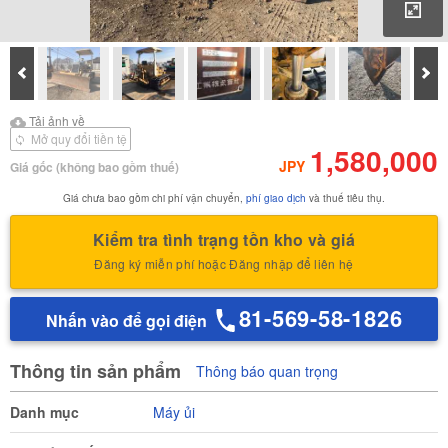
Phó
Prev
Tiế
Tải ảnh về
Tải ảnh về Báo cáo kiểm
Tải ảnh về
định của
Mở quy đổi tiền tệ
1,580,000
JPY
Giá gốc
(không bao gồm thuế)
Giá chưa bao gồm chi phí vận chuyển,
phí giao dịch
và thuế tiêu thụ.
Kiểm tra tình trạng tồn kho và giá
Đăng ký miễn phí hoặc Đăng nhập để liên hệ
81-569-58-1826
Nhấn vào để gọi điện
Thông tin sản phẩm
Thông báo quan trọng
Danh mục
Máy ủi