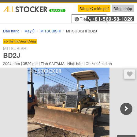
Đăng ký miễn phí
Đăng nhập
81
569
58
1826
Tiếng Việt
+
-
-
-
Đầu trang
Máy ủi
MITSUBISHI
MITSUBISHI BD2J
có thể thương lượng
MITSUBISHI
BD2J
2004
năm
3529
giờ
Tỉnh SAITAMA , Nhật bản
Chưa kiểm định
Sau 