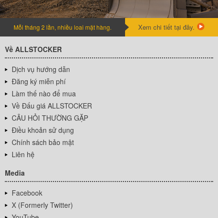
Xem chi tiết tại đây.
Mỗi tháng 2 lần, nhiều loai mặt hàng.
Về ALLSTOCKER
Dịch vụ hướng dẫn
Đăng ký miễn phí
Làm thế nào để mua
Về Đấu giá ALLSTOCKER
CÂU HỎI THƯỜNG GẶP
Điều khoản sử dụng
Chính sách bảo mật
Liên hệ
Media
Facebook
X (Formerly Twitter)
YouTube