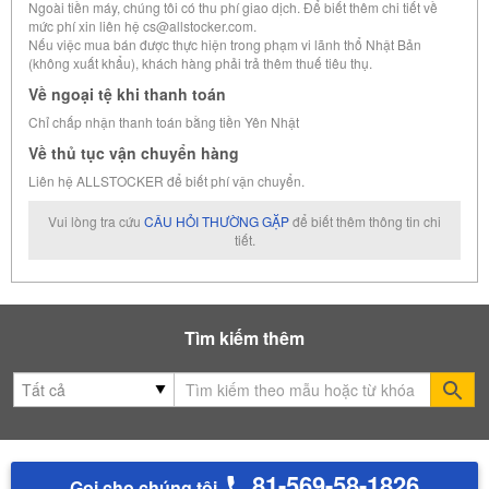
Ngoài tiền máy, chúng tôi có thu phí giao dịch. Để biết thêm chi tiết về
mức phí xin liên hệ cs@allstocker.com.
Nếu việc mua bán được thực hiện trong phạm vi lãnh thổ Nhật Bản
(không xuất khẩu), khách hàng phải trả thêm thuế tiêu thụ.
Về ngoại tệ khi thanh toán
Chỉ chấp nhận thanh toán bằng tiền Yên Nhật
Về thủ tục vận chuyển hàng
Liên hệ ALLSTOCKER để biết phí vận chuyển.
Vui lòng tra cứu
CÂU HỎI THƯỜNG GẶP
để biết thêm thông tin chi
tiết.
Tìm kiếm thêm
Se
81-569-58-1826
Gọi cho chúng tôi