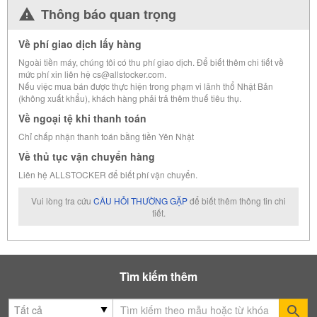
Thông báo quan trọng
Về phí giao dịch lấy hàng
Ngoài tiền máy, chúng tôi có thu phí giao dịch. Để biết thêm chi tiết về
mức phí xin liên hệ cs@allstocker.com.
Nếu việc mua bán được thực hiện trong phạm vi lãnh thổ Nhật Bản
(không xuất khẩu), khách hàng phải trả thêm thuế tiêu thụ.
Về ngoại tệ khi thanh toán
Chỉ chấp nhận thanh toán bằng tiền Yên Nhật
Về thủ tục vận chuyển hàng
Liên hệ ALLSTOCKER để biết phí vận chuyển.
Vui lòng tra cứu
CÂU HỎI THƯỜNG GẶP
để biết thêm thông tin chi
tiết.
Tìm kiếm thêm
Se