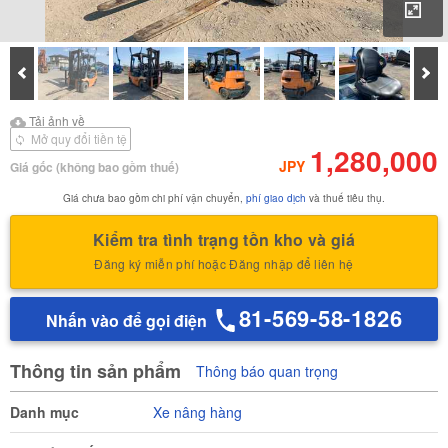
Phó
Prev
Tiế
Tải ảnh về
Tải ảnh về Báo cáo kiểm
Tải ảnh về
định của
Mở quy đổi tiền tệ
1,280,000
JPY
Giá gốc
(không bao gồm thuế)
Giá chưa bao gồm chi phí vận chuyển,
phí giao dịch
và thuế tiêu thụ.
Kiểm tra tình trạng tồn kho và giá
Đăng ký miễn phí hoặc Đăng nhập để liên hệ
81-569-58-1826
Nhấn vào để gọi điện
Thông tin sản phẩm
Thông báo quan trọng
Danh mục
Xe nâng hàng