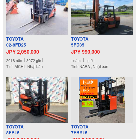
TOYOTA
TOYOTA
02-8FD25
5FD35
JPY 2,050,000
JPY 990,000
2018
năm
3072
giờ
-
năm
-
giờ
Tỉnh AICHI , Nhật bản
Tỉnh NARA , Nhật bản
TOYOTA
TOYOTA
8FB15
7FBR15