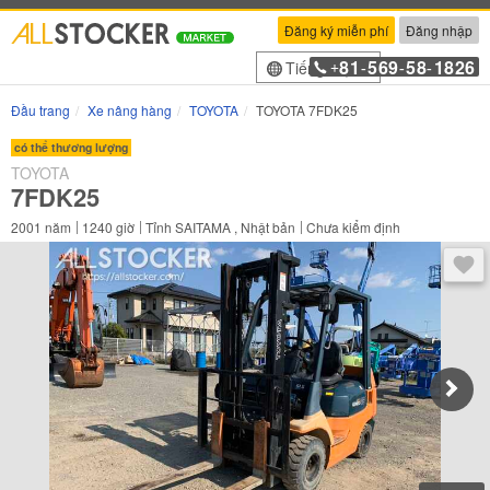
Đăng ký miễn phí
Đăng nhập
81
569
58
1826
Tiếng Việt
+
-
-
-
Đầu trang
Xe nâng hàng
TOYOTA
TOYOTA 7FDK25
có thể thương lượng
TOYOTA
7FDK25
2001
năm
1240
giờ
Tỉnh SAITAMA , Nhật bản
Chưa kiểm định
Sau 