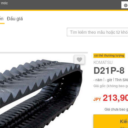
y móc
ến
Đấu giá
Sau khi đăng nhập, bạn có thể
có thể thương lượng
KOMATSU
D21P-8
-
năm
-
giờ
Tỉnh SA
Giá gốc
(không bao g
213,9
JPY
Giá chưa bao g
Kiể