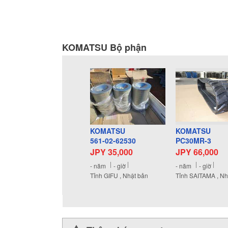
KOMATSU Bộ phận
KOMATSU
KOMATSU
561-02-62530
PC30MR-3
JPY 35,000
JPY 66,000
-
năm
-
giờ
-
năm
-
giờ
Tỉnh GIFU , Nhật bản
Tỉnh SAITAMA , Nh