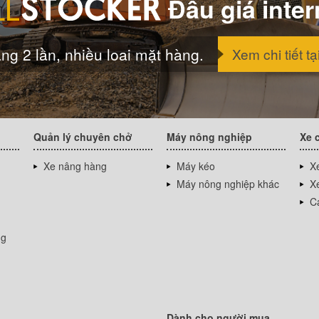
Đấu giá inter
ng 2 lần, nhiều loai mặt hàng.
Xem chi tiết tạ
Quản lý chuyên chở
Máy nông nghiệp
Xe 
Xe nâng hàng
Máy kéo
Xe
Máy nông nghiệp khác
Xe
Cá
ng
Dành cho người mua