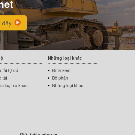
net
i đây.
cộ
Những loại khác
 tải tự đổ
Đính kèm
 tải
Bộ phận
c loại xe khác
Những loại khác
Giới thiệu công ty