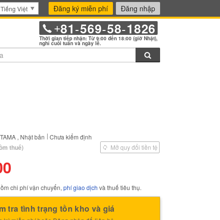
Đăng ký miễn phí
Đăng nhập
Tiếng Việt
81
569
58
1826
+
-
-
-
Thời gian tiếp nhận: Từ 9:00 đến 18:00 (giờ Nhật),
nghỉ cuối tuần và ngày lễ.
Tìm kiếm
 đánh dấu mặt hàng này vào thư mục bookmark.
ITAMA , Nhật bản
Chưa kiểm định
ồm thuế)
Mở quy đổi tiền tệ
00
ồm chi phí vận chuyển,
phí giao dịch
và thuế tiêu thụ.
m tra tình trạng tồn kho và giá