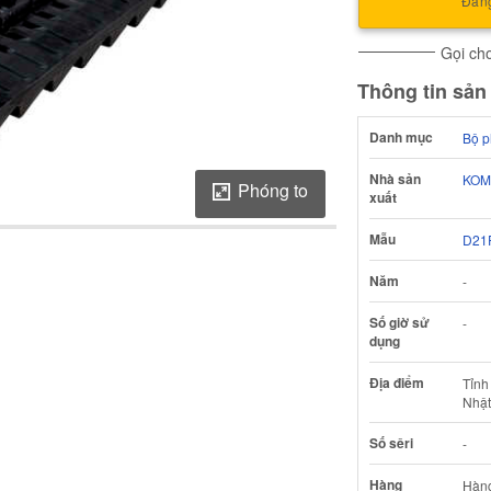
Đăng
Gọi cho
Thông tin sả
Danh mục
Bộ 
Nhà sản
KOM
Phóng to
xuất
Mẫu
D21
Năm
-
Số giờ sử
-
dụng
Tải ảnh về Báo cáo kiểm định của
Địa điểm
Tỉnh
Nhật
Số sêri
-
Hàng
Hàn