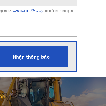
òng tra cứu
CÂU HỎI THƯỜNG GẶP
để biết thêm thông tin
t.
Nhận thông báo
nh.