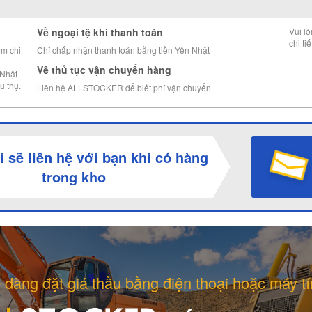
Về ngoại tệ khi thanh toán
Vui l
chi tiế
êm chi
Chỉ chấp nhận thanh toán bằng tiền Yên Nhật
Về thủ tục vận chuyển hàng
 Nhật
u thụ.
Liên hệ ALLSTOCKER để biết phí vận chuyển.
i sẽ liên hệ với bạn khi có hàng
trong kho
 dàng đặt giá thầu bằng điện thoại hoặc máy tí