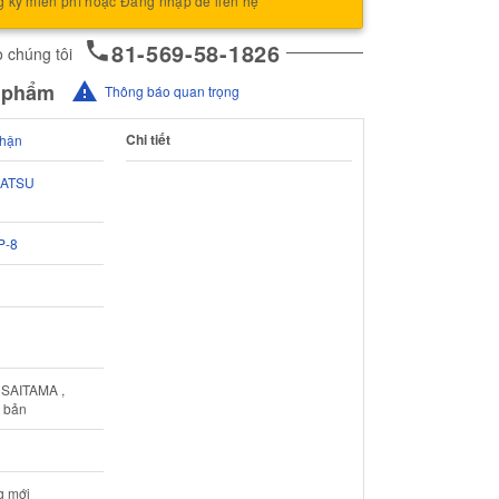
 ký miễn phí hoặc Đăng nhập để liên hệ
81-569-58-1826
 chúng tôi
n phẩm
Thông báo quan trọng
Chi tiết
phận
ATSU
P-8
 SAITAMA ,
 bản
g mới