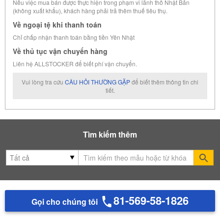
Nếu việc mua bán được thực hiện trong phạm vi lãnh thổ Nhật Bản
(không xuất khẩu), khách hàng phải trả thêm thuế tiêu thụ.
Về ngoại tệ khi thanh toán
Chỉ chấp nhận thanh toán bằng tiền Yên Nhật
Về thủ tục vận chuyển hàng
Liên hệ ALLSTOCKER để biết phí vận chuyển.
Vui lòng tra cứu
CÂU HỎI THƯỜNG GẶP
để biết thêm thông tin chi
tiết.
Tìm kiếm thêm
Se
81-569-58-1826
Gọi cho chúng tôi