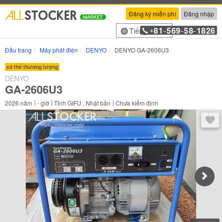
Đăng ký miễn phí
Đăng nhập
81
569
58
1826
Tiếng Việt
+
-
-
-
Đầu trang
Máy phát điện
DENYO
DENYO GA-2606U3
có thể thương lượng
DENYO
GA-2606U3
2026
năm
-
giờ
Tỉnh GIFU , Nhật bản
Chưa kiểm định
Sau 