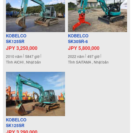
KOBELCO
KOBELCO
SK125SR
SK30SR-6
JPY 3,250,000
JPY 5,800,000
2010
năm
5847
giờ
2022
năm
497
giờ
Tỉnh AICHI , Nhật bản
Tỉnh SAITAMA , Nhật bản
KOBELCO
SK125SR
JPY 3,290,000