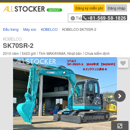
Đăng ký miễn phí
Đăng nhập
81
569
58
1826
Tiếng Việt
+
-
-
-
Đầu trang
Máy xúc
KOBELCO
KOBELCO SK70SR-2
KOBELCO
SK70SR-2
2010
năm
5423
giờ
Tỉnh WAKAYAMA, Nhật bản
Chưa kiểm định
Sau 
Phó