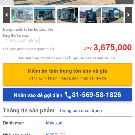
Prev
Tiế
Tải ảnh về
Tải ảnh về Báo cáo kiểm
Đang chuẩn bị lưu trữ zip... Vui
định của
lòng thử lại sau.
Mở quy đổi tiền tệ
3,675,000
JPY
Giá gốc
(không bao gồm thuế)
Giá chưa bao gồm chi phí vận chuyển,
phí giao dịch
và thuế tiêu thụ.
Kiểm tra tình trạng tồn kho và giá
Đăng ký miễn phí hoặc Đăng nhập để liên hệ
81-569-58-1826
Nhấn vào để gọi điện
Thông tin sản phẩm
Thông báo quan trọng
Danh mục
Máy xúc