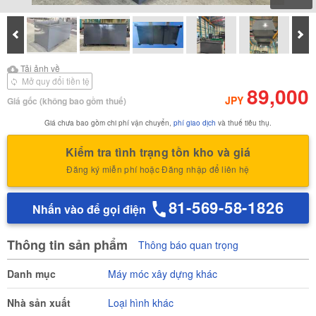
Prev
Tiế
Tải ảnh về
Tải ảnh về Báo cáo kiểm
Tải ảnh về
định của
Mở quy đổi tiền tệ
89,000
JPY
Giá gốc
(không bao gồm thuế)
Giá chưa bao gồm chi phí vận chuyển,
phí giao dịch
và thuế tiêu thụ.
Kiểm tra tình trạng tồn kho và giá
Đăng ký miễn phí hoặc Đăng nhập để liên hệ
81-569-58-1826
Nhấn vào để gọi điện
Thông tin sản phẩm
Thông báo quan trọng
Danh mục
Máy móc xây dựng khác
Nhà sản xuất
Loại hình khác