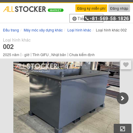
Đăng ký miễn phí
Đăng nhập
81
569
58
1826
Tiếng Việt
+
-
-
-
Đầu trang
Máy móc xây dựng khác
Loại hình khác
Loại hình khác 002
Loại hình khác
002
2025
năm
-
giờ
Tỉnh GIFU , Nhật bản
Chưa kiểm định
Sau 
Phó