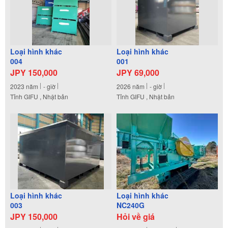
Loại hình khác
Loại hình khác
004
001
JPY 150,000
JPY 69,000
2023
năm
-
giờ
2026
năm
-
giờ
Tỉnh GIFU , Nhật bản
Tỉnh GIFU , Nhật bản
Loại hình khác
Loại hình khác
003
NC240G
JPY 150,000
Hỏi về giá