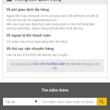
Về phí giao dịch lấy hàng
Ngoài tiền máy, chúng tôi có thu phí giao dịch. Để biết thêm chi tiết về
mức phí xin liên hệ cs@allstocker.com.
Nếu việc mua bán được thực hiện trong phạm vi lãnh thổ Nhật Bản
(không xuất khẩu), khách hàng phải trả thêm thuế tiêu thụ.
Về ngoại tệ khi thanh toán
Chỉ chấp nhận thanh toán bằng tiền Yên Nhật
Về thủ tục vận chuyển hàng
Liên hệ ALLSTOCKER để biết phí vận chuyển.
Vui lòng tra cứu
CÂU HỎI THƯỜNG GẶP
để biết thêm thông tin chi
tiết.
Tìm kiếm thêm
Se