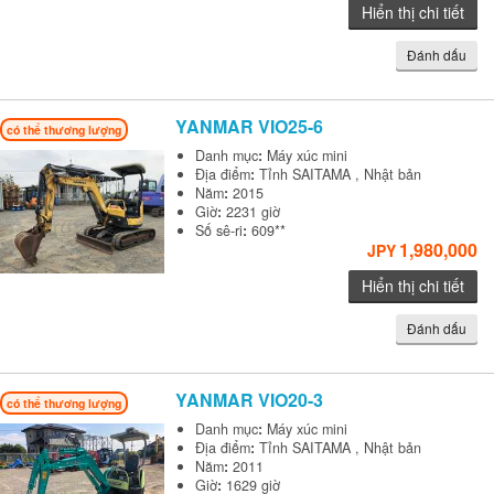
Hiển thị chi tiết
Đánh dấu
YANMAR
VIO25-6
có thể thương lượng
Danh mục
:
Máy xúc mini
Địa điểm
:
Tỉnh SAITAMA , Nhật bản
Năm
:
2015
Giờ
:
2231 giờ
Số sê-ri
:
609**
1,980,000
JPY
Hiển thị chi tiết
Đánh dấu
YANMAR
VIO20-3
có thể thương lượng
Danh mục
:
Máy xúc mini
Địa điểm
:
Tỉnh SAITAMA , Nhật bản
Năm
:
2011
Giờ
:
1629 giờ