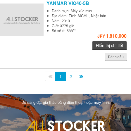
YANMAR
VIO40-5B
Danh mục
:
Máy xúc mini
Địa điểm
:
Tỉnh AICHI , Nhật bản
Năm
:
2013
Giờ
:
3775 giờ
Số sê-ri
:
588**
1,810,000
JPY
Hiển thị chi tiết
Đánh dấu
<<
1
2
>>
Dễ dàng đặt giá thầu bằng điện thoại hoặc máy tính.