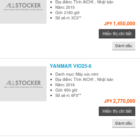
Địa điểm
:
Tỉnh AICHI , Nhật bản
Năm
:
2015
Giờ
:
2183 giờ
Số sê-ri
:
3C3**
1,450,000
JPY
Hiển thị chi tiết
Đánh dấu
YANMAR
VIO25-6
Danh mục
:
Máy xúc mini
Địa điểm
:
Tỉnh AICHI , Nhật bản
Năm
:
2016
Giờ
:
950 giờ
Số sê-ri
:
6F0**
2,770,000
JPY
Hiển thị chi tiết
Đánh dấu