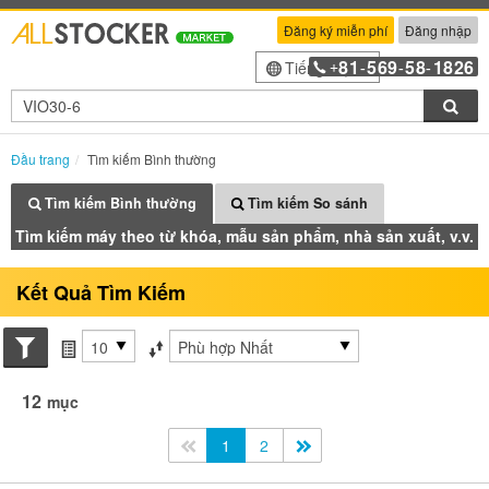
Đăng ký miễn phí
Đăng nhập
81
569
58
1826
Tiếng Việt
+
-
-
-
Tìm
Đầu trang
Tìm kiếm Bình thường
Tìm kiếm Bình thường
Tìm kiếm So sánh
Tìm kiếm máy theo từ khóa, mẫu sản phẩm, nhà sản xuất, v.v.
Kết Quả Tìm Kiếm
Search conditions
các mục mỗi trang
Sắp xếp theo
12
mục
<<
1
2
>>