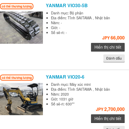
YANMAR
VIO30-5B
có thể thương lượng
Danh mục
:
Bộ phận
Địa điểm
:
Tỉnh SAITAMA , Nhật bản
Năm
:
-
Giờ
:
-
Số sê-ri
:
-
66,000
JPY
Hiển thị chi tiết
Đánh dấu
YANMAR
VIO20-6
có thể thương lượng
Danh mục
:
Máy xúc mini
Địa điểm
:
Tỉnh SAITAMA , Nhật bản
Năm
:
2020
Giờ
:
1031 giờ
Số sê-ri
:
630**
2,700,000
JPY
Hiển thị chi tiết