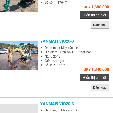
Số sê-ri
:
3764**
1,680,000
JPY
Hiển thị chi tiết
Đánh dấu
YANMAR
VIO20-3
Danh mục
:
Máy xúc mini
Địa điểm
:
Tỉnh AICHI , Nhật bản
Năm
:
2012
Giờ
:
3047 giờ
Số sê-ri
:
391**
1,340,000
JPY
Hiển thị chi tiết
Đánh dấu
YANMAR
VIO20-3
Danh mục
:
Máy xúc mini