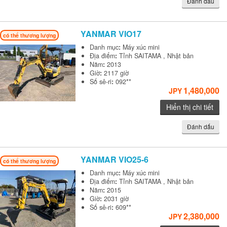
Đánh dấu
YANMAR
VIO17
có thể thương lượng
Danh mục
:
Máy xúc mini
Địa điểm
:
Tỉnh SAITAMA , Nhật bản
Năm
:
2013
Giờ
:
2117 giờ
Số sê-ri
:
092**
1,480,000
JPY
Hiển thị chi tiết
Đánh dấu
YANMAR
VIO25-6
có thể thương lượng
Danh mục
:
Máy xúc mini
Địa điểm
:
Tỉnh SAITAMA , Nhật bản
Năm
:
2015
Giờ
:
2031 giờ
Số sê-ri
:
609**
2,380,000
JPY