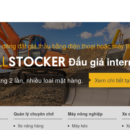
 dàng đặt giá thầu bằng điện thoại hoặc máy tí
Đấu giá inter
ng 2 lần, nhiều loai mặt hàng.
Xem chi tiết tạ
Quản lý chuyên chở
Máy nông nghiệp
Xe 
Xe nâng hàng
Máy kéo
Xe