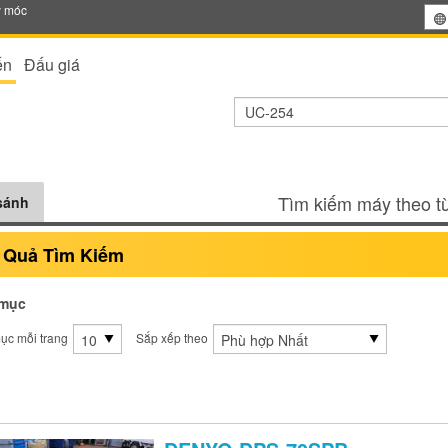
y móc
ến
Đấu giá
Tìm kiếm máy theo từ
sánh
 Quả Tìm Kiếm
mục
ục mỗi trang
Sắp xếp theo