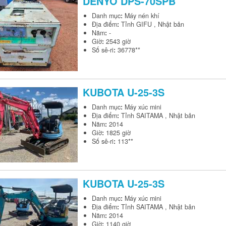
DENYO
DPS-70SPB
Danh mục
:
Máy nén khí
Địa điểm
:
Tỉnh GIFU , Nhật bản
Năm
:
-
Giờ
:
2543 giờ
Số sê-ri
:
36778**
KUBOTA
U-25-3S
Danh mục
:
Máy xúc mini
Địa điểm
:
Tỉnh SAITAMA , Nhật bản
Năm
:
2014
Giờ
:
1825 giờ
Số sê-ri
:
113**
KUBOTA
U-25-3S
Danh mục
:
Máy xúc mini
Địa điểm
:
Tỉnh SAITAMA , Nhật bản
Năm
:
2014
Giờ
:
1140 giờ