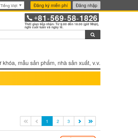
Đăng ký miễn phí
Đăng nhập
Tiếng Việt
81
569
58
1826
+
-
-
-
Thời gian tiếp nhận: Từ 9:00 đến 18:00 (giờ Nhật),
nghỉ cuối tuần và ngày lễ.
Tìm kiếm
 khóa, mẫu sản phẩm, nhà sản xuất, v.v.
<<
<
1
2
3
>
>>