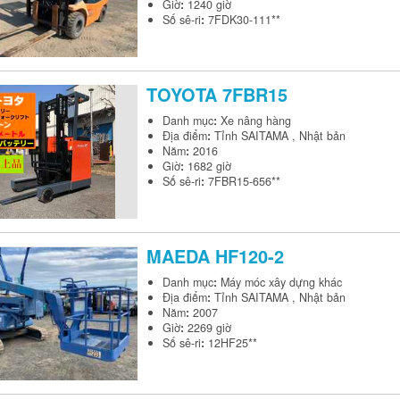
Giờ
:
1240 giờ
Số sê-ri
:
7FDK30-111**
TOYOTA
7FBR15
Danh mục
:
Xe nâng hàng
Địa điểm
:
Tỉnh SAITAMA , Nhật bản
Năm
:
2016
Giờ
:
1682 giờ
Số sê-ri
:
7FBR15-656**
MAEDA
HF120-2
Danh mục
:
Máy móc xây dựng khác
Địa điểm
:
Tỉnh SAITAMA , Nhật bản
Năm
:
2007
Giờ
:
2269 giờ
Số sê-ri
:
12HF25**