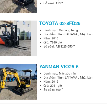
Số sê-ri
:
113**
TOYOTA
02-8FD25
Danh mục
:
Xe nâng hàng
Địa điểm
:
Tỉnh SAITAMA , Nhật bản
Năm
:
2016
Giờ
:
7989 giờ
Số sê-ri
:
A8FD25-650**
YANMAR
VIO25-6
Danh mục
:
Máy xúc mini
Địa điểm
:
Tỉnh SAITAMA , Nhật bản
Năm
:
2015
Giờ
:
2031 giờ
Số sê-ri
:
609**