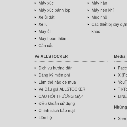
Máy xúc
Máy hàn
Máy xúc bánh lốp
Máy nén khí
Xe ủi đất
Mục nhỏ
Xe lu
Các thiết bị xây dự
Máy ủi
khác
Máy hoàn thiện
Cần cẩu
Về ALLSTOCKER
Media
Dịch vụ hướng dẫn
Face
Đăng ký miễn phí
X (Fo
Làm thế nào để mua
YouT
Về Đấu giá ALLSTOCKER
TikT
CÂU HỎI THƯỜNG GẶP
LINE
Điều khoản sử dụng
Những
Chính sách bảo mật
Liên hệ
Xem 