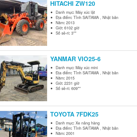
HITACHI
ZW120
Danh mục
:
Máy xúc lật
Địa điểm
:
Tỉnh SAITAMA , Nhật bản
Năm
:
2013
Giờ
:
6102 giờ
Số sê-ri
:
3**
YANMAR
VIO25-6
Danh mục
:
Máy xúc mini
Địa điểm
:
Tỉnh SAITAMA , Nhật bản
Năm
:
2015
Giờ
:
2231 giờ
Số sê-ri
:
609**
TOYOTA
7FDK25
Danh mục
:
Xe nâng hàng
Địa điểm
:
Tỉnh SAITAMA , Nhật bản
Năm
:
2001