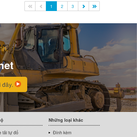
<<
<
1
2
3
>
>>
nh.
net
i đây.
cộ
Những loại khác
 tải tự đổ
Đính kèm