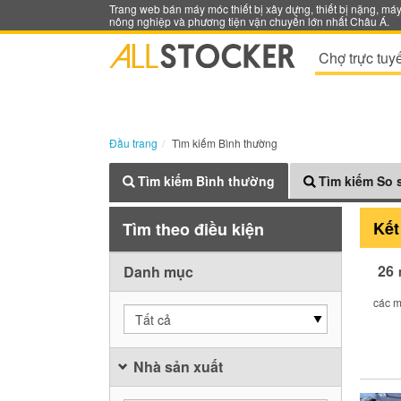
Trang web bán máy móc thiết bị xây dựng, thiết bị nặng, má
nông nghiệp và phương tiện vận chuyển lớn nhất Châu Á.
Chợ trực tuy
Đầu trang
Tìm kiếm Bình thường
Tìm kiếm Bình thường
Tìm kiếm So 
Kết
Tìm theo điều kiện
26
Danh mục
các m
Tất cả
Nhà sản xuất