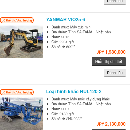
Đánh dấu
YANMAR
VIO25-6
có thể thương lượng
Danh mục
:
Máy xúc mini
Địa điểm
:
Tỉnh SAITAMA , Nhật bản
Năm
:
2015
Giờ
:
2231 giờ
Số sê-ri
:
609**
1,980,000
JPY
Hiển thị chi tiết
Đánh dấu
Loại hình khác
NUL120-2
có thể thương lượng
Danh mục
:
Máy móc xây dựng khác
Địa điểm
:
Tỉnh SAITAMA , Nhật bản
Năm
:
2007
Giờ
:
2189 giờ
Số sê-ri
:
2NU208**
2,130,000
JPY