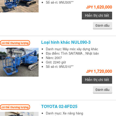
Số sê-ri
:
9NU305**
1,620,000
JPY
Hiển thị chi tiết
Đánh dấu
Loại hình khác
NUL090-3
có thể thương lượng
Danh mục
:
Máy móc xây dựng khác
Địa điểm
:
Tỉnh SAITAMA , Nhật bản
Năm
:
2007
Giờ
:
2240 giờ
Số sê-ri
:
9NU310**
1,720,000
JPY
Hiển thị chi tiết
Đánh dấu
TOYOTA
02-8FD25
có thể thương lượng
Danh mục
:
Xe nâng hàng