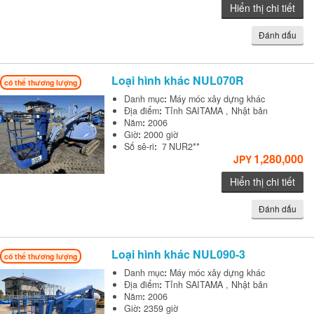
Hiển thị chi tiết
Đánh dấu
Loại hình khác
NUL070R
có thể thương lượng
Danh mục
:
Máy móc xây dựng khác
Địa điểm
:
Tỉnh SAITAMA , Nhật bản
Năm
:
2006
Giờ
:
2000 giờ
Số sê-ri
:
７NUR2**
1,280,000
JPY
Hiển thị chi tiết
Đánh dấu
Loại hình khác
NUL090-3
có thể thương lượng
Danh mục
:
Máy móc xây dựng khác
Địa điểm
:
Tỉnh SAITAMA , Nhật bản
Năm
:
2006
Giờ
:
2359 giờ