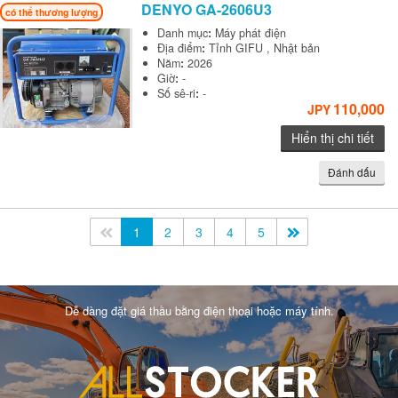
DENYO
GA-2606U3
có thể thương lượng
Danh mục
:
Máy phát điện
Địa điểm
:
Tỉnh GIFU , Nhật bản
Năm
:
2026
Giờ
:
-
Số sê-ri
:
-
110,000
JPY
Hiển thị chi tiết
Đánh dấu
<<
1
2
3
4
5
>>
Dễ dàng đặt giá thầu bằng điện thoại hoặc máy tính.