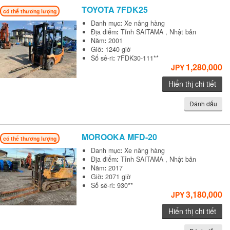
TOYOTA
7FDK25
có thể thương lượng
Danh mục
:
Xe nâng hàng
Địa điểm
:
Tỉnh SAITAMA , Nhật bản
Năm
:
2001
Giờ
:
1240 giờ
Số sê-ri
:
7FDK30-111**
1,280,000
JPY
Hiển thị chi tiết
Đánh dấu
MOROOKA
MFD-20
có thể thương lượng
Danh mục
:
Xe nâng hàng
Địa điểm
:
Tỉnh SAITAMA , Nhật bản
Năm
:
2017
Giờ
:
2071 giờ
Số sê-ri
:
930**
3,180,000
JPY
Hiển thị chi tiết