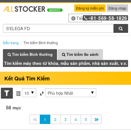
Đăng ký miễn phí
Đăng nhập
81
569
58
1826
Tiếng Việt
+
-
-
-
Tìm
Đầu trang
Tìm kiếm Bình thường
Tìm kiếm Bình thường
Tìm kiếm So sánh
Tìm kiếm máy theo từ khóa, mẫu sản phẩm, nhà sản xuất, v.v.
Kết Quả Tìm Kiếm
Search conditions
các mục mỗi trang
Sắp xếp theo
58
mục
<<
1
2
3
4
5
>>