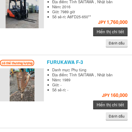
Địa điểm
:
Tỉnh SAITAMA , Nhật bản
Năm
:
2016
Giờ
:
7989 giờ
Số sê-ri
:
A8FD25-650**
1,760,000
JPY
Hiển thị chi tiết
Đánh dấu
FURUKAWA
F-3
có thể thương lượng
Danh mục
:
Phụ tùng
Địa điểm
:
Tỉnh SAITAMA , Nhật bản
Năm
:
1989
Giờ
:
-
Số sê-ri
:
-
160,000
JPY
Hiển thị chi tiết
Đánh dấu