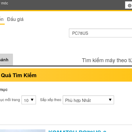
y móc
ến
Đấu giá
Tìm kiếm máy theo từ
sánh
 Quả Tìm Kiếm
mục
ục mỗi trang
Sắp xếp theo