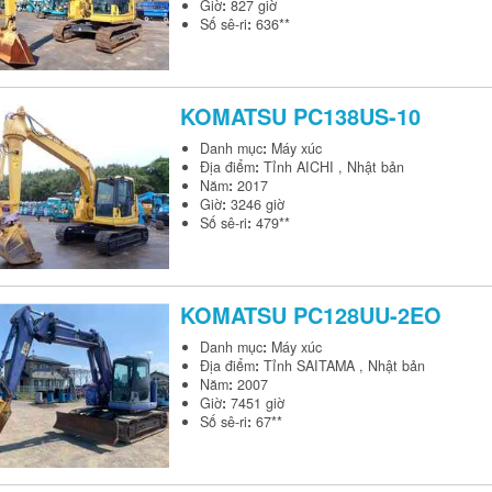
Giờ
:
827 giờ
Số sê-ri
:
636**
KOMATSU
PC138US-10
Danh mục
:
Máy xúc
Địa điểm
:
Tỉnh AICHI , Nhật bản
Năm
:
2017
Giờ
:
3246 giờ
Số sê-ri
:
479**
KOMATSU
PC128UU-2EO
Danh mục
:
Máy xúc
Địa điểm
:
Tỉnh SAITAMA , Nhật bản
Năm
:
2007
Giờ
:
7451 giờ
Số sê-ri
:
67**