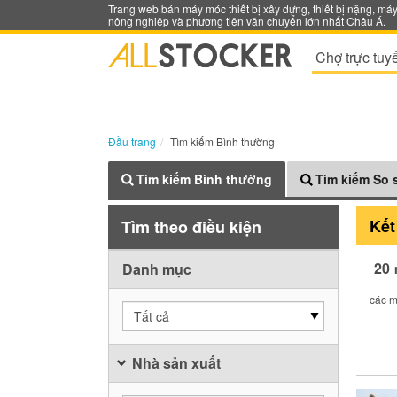
Trang web bán máy móc thiết bị xây dựng, thiết bị nặng, má
nông nghiệp và phương tiện vận chuyển lớn nhất Châu Á.
Chợ trực tuy
Đầu trang
Tìm kiếm Bình thường
Tìm kiếm Bình thường
Tìm kiếm So 
Kết
Tìm theo điều kiện
20
Danh mục
các m
Tất cả
Nhà sản xuất