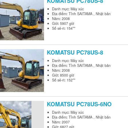
KOMATSU
PC78US-8
Danh mục
:
Máy xúc
Địa điểm
:
Tỉnh SAITAMA , Nhật bản
Năm
:
2008
Giờ
:
5907 giờ
Số sê-ri
:
154**
KOMATSU
PC78US-8
Danh mục
:
Máy xúc
Địa điểm
:
Tỉnh SAITAMA , Nhật bản
Năm
:
2008
Giờ
:
8500 giờ
Số sê-ri
:
152**
KOMATSU
PC78US-6NO
Danh mục
:
Máy xúc
Địa điểm
:
Tỉnh SAITAMA , Nhật bản
Năm
:
2007
Giờ
:
6827 giờ