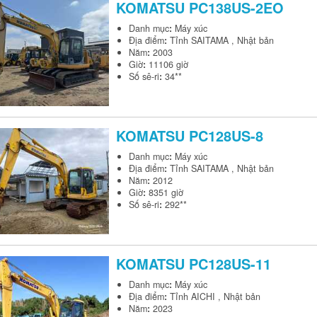
KOMATSU
PC138US-2EO
Danh mục
:
Máy xúc
Địa điểm
:
Tỉnh SAITAMA , Nhật bản
Năm
:
2003
Giờ
:
11106 giờ
Số sê-ri
:
34**
KOMATSU
PC128US-8
Danh mục
:
Máy xúc
Địa điểm
:
Tỉnh SAITAMA , Nhật bản
Năm
:
2012
Giờ
:
8351 giờ
Số sê-ri
:
292**
KOMATSU
PC128US-11
Danh mục
:
Máy xúc
Địa điểm
:
Tỉnh AICHI , Nhật bản
Năm
:
2023