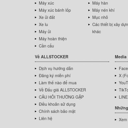
Máy xúc
Máy hàn
Máy xúc bánh lốp
Máy nén khí
Xe ủi đất
Mục nhỏ
Xe lu
Các thiết bị xây dự
Máy ủi
khác
Máy hoàn thiện
Cần cẩu
Về ALLSTOCKER
Media
Dịch vụ hướng dẫn
Face
Đăng ký miễn phí
X (Fo
Làm thế nào để mua
YouT
Về Đấu giá ALLSTOCKER
TikT
CÂU HỎI THƯỜNG GẶP
LINE
Điều khoản sử dụng
Những
Chính sách bảo mật
Liên hệ
Xem 