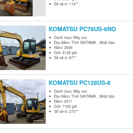
Số sê-ri
:
114**
KOMATSU
PC78US-6NO
Danh mục
:
Máy xúc
Địa điểm
:
Tỉnh SAITAMA , Nhật bản
Năm
:
2006
Giờ
:
6128 giờ
Số sê-ri
:
97**
KOMATSU
PC128US-8
Danh mục
:
Máy xúc
Địa điểm
:
Tỉnh SAITAMA , Nhật bản
Năm
:
2011
Giờ
:
7155 giờ
Số sê-ri
:
273**