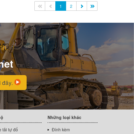
<<
<
1
2
>
>>
nh.
net
i đây.
cộ
Những loại khác
 tải tự đổ
Đính kèm