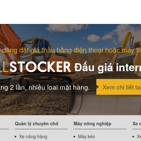
 dàng đặt giá thầu bằng điện thoại hoặc máy tí
Đấu giá inter
ng 2 lần, nhiều loai mặt hàng.
Xem chi tiết tạ
Quản lý chuyên chở
Máy nông nghiệp
Xe 
Xe nâng hàng
Máy kéo
Xe