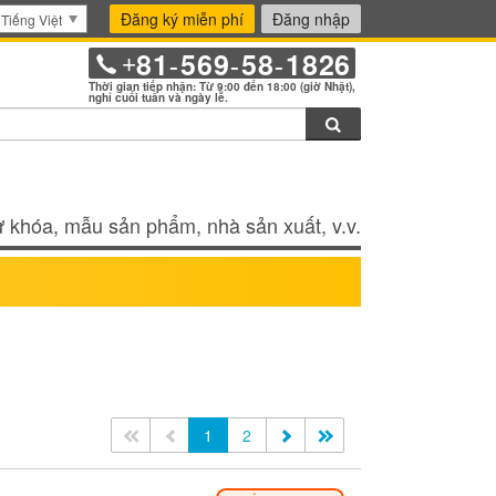
Đăng ký miễn phí
Đăng nhập
Tiếng Việt
81
569
58
1826
+
-
-
-
Thời gian tiếp nhận: Từ 9:00 đến 18:00 (giờ Nhật),
nghỉ cuối tuần và ngày lễ.
Tìm kiếm
 khóa, mẫu sản phẩm, nhà sản xuất, v.v.
<<
<
1
2
>
>>